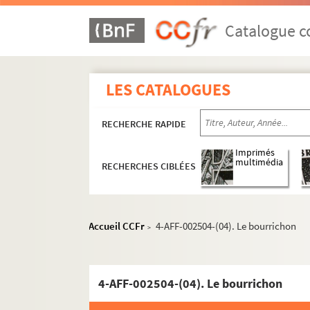
Dix-Huit Théâtre
Catalogue co
Elysée-Montmartre
L'Etoile du Nord
Ève
LES CATALOGUES
Le Funambule
RECHERCHE RAPIDE
Le Grand Parquet
L'Hippodrome
Imprimés
multimédia
RECHERCHES CIBLÉES
Historial de Montmartre
Au Lapin agile
Lavoir moderne parisien
Accueil CCFr
4-AFF-002504-(04). Le bourrichon
>
Manufacture des Abbesses
Moulin de la Chanson
Moulin de la Galette
4-AFF-002504-(04). Le bourrichon
Patachon