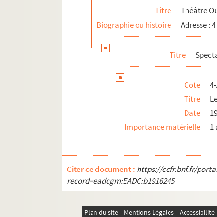
Titre
Théâtre O
Biographie ou histoire
Adresse : 4
Titre
Spect
Cote
4-
Titre
L
Date
1
Importance matérielle
1 
Citer ce document :
https://ccfr.bnf.fr/por
record=eadcgm:EADC:b1916245
Plan du site
Mentions Légales
Accessibilit