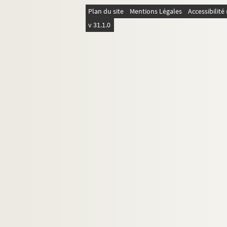
39. Autobiographie. Politique. Sociologie
Plan du site
Mentions Légales
Accessibilit
v 31.1.0
40. Critique : arts, littérature (Péladan, Stend
41.
Les Byzantines
: Anne Comnène; Basile et So
42.
En décor
(finale mystique et campagne élect
43. Franc-maçonnerie
44. Dieu. Art magique. Rose-Croix
45.
Asté et Néron
: drame
46. Le boulangisme en Lorraine
47. Ensemble de documents divers
48.
Mystère des foules
49.
Coeurs nouveaux
50.
Chair molle
51- 52.
Notre Carthage
: épreuves corrigées
53-56. Journal de guerre. Août 1914- février 191