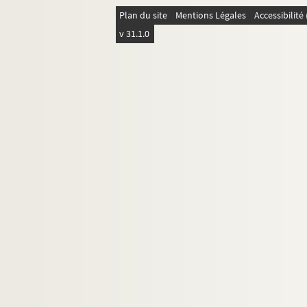
Lettre de Froemer
Plan du site
Mentions Légales
Accessibilit
Lettre de Funck-Brentano
v 31.1.0
Lettre de Gustave Fuss-Amoré
8. Lettres dont les signataires ont un no
9. Lettres dont les signataires ont un nom
10. Lettres dont les signataires ont un n
11. Lettres dont les signataires ont un
12. Lettres de Camille Mauclair
13. Lettres dont les signataires ont un
14. Lettres dont les signataires ont un 
15. Lettres dont les signataires ont un n
16. Lettres dont les destinataires ont u
17. Lettres dont les signataires ont un 
18. Lettres familiales