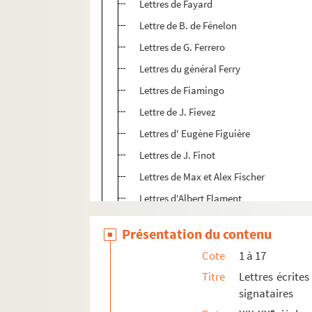
Lettres de Fayard
Lettre de B. de Fénelon
Lettres de G. Ferrero
Lettres du général Ferry
Lettres de Fiamingo
Lettre de J. Fievez
Lettres d' Eugène Figuière
Lettres de J. Finot
Lettres de Max et Alex Fischer
Lettres d'Albert Flament
Lettres de Paul Flat
Présentation du contenu
Lettres de Robert de Flers
Cote
1 à 17
Lettres de Fleury Guaglino
Titre
Lettres écrites
Lettres et cartes de visite du docteur An
signataires
Lettre du comte de Fleury
e