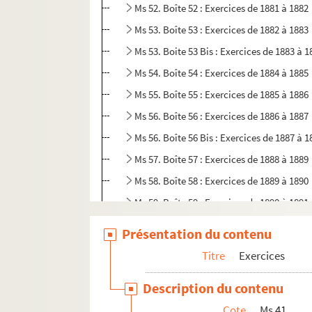
Ms 52. Boîte 52 : Exercices de 1881 à 1882
Ms 53. Boîte 53 : Exercices de 1882 à 1883
Ms 53. Boite 53 Bis : Exercices de 1883 à 1
Ms 54. Boîte 54 : Exercices de 1884 à 1885
Ms 55. Boîte 55 : Exercices de 1885 à 1886
Ms 56. Boîte 56 : Exercices de 1886 à 1887
Ms 56. Boîte 56 Bis : Exercices de 1887 à 1
Ms 57. Boîte 57 : Exercices de 1888 à 1889
Ms 58. Boîte 58 : Exercices de 1889 à 1890
Ms 59. Boîte 59 : Exercices de 1890 à 1891
Ms 60. Boîte 60 : Exercices de 1891 à 1892
Présentation du contenu
Ms 61. Boîte 61 : Exercices de 1892 à 1893
Titre
Exercices
Ms 62. Boîte 62 : Exercices de 1893 à 1894
Description du contenu
Ms 63. Boîte 63 : Exercices de 1894 à 1895
Cote
Ms 41
Ms 64. Boîte 64 : Exercices de 1895 à 1896