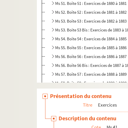
Ms 51. Boîte 51 : Exercices de 1880 à 1881
Ms 52. Boîte 52 : Exercices de 1881 à 1882
Ms 53. Boîte 53 : Exercices de 1882 à 1883
Ms 53. Boite 53 Bis : Exercices de 1883 à 1
Ms 54. Boîte 54 : Exercices de 1884 à 1885
Ms 55. Boîte 55 : Exercices de 1885 à 1886
Ms 56. Boîte 56 : Exercices de 1886 à 1887
Ms 56. Boîte 56 Bis : Exercices de 1887 à 1
Ms 57. Boîte 57 : Exercices de 1888 à 1889
Ms 58. Boîte 58 : Exercices de 1889 à 1890
Ms 59. Boîte 59 : Exercices de 1890 à 1891
Présentation du contenu
Ms 60. Boîte 60 : Exercices de 1891 à 1892
Titre
Exercices
Ms 61. Boîte 61 : Exercices de 1892 à 1893
Description du contenu
Ms 62. Boîte 62 : Exercices de 1893 à 1894
Cote
Ms 41
Ms 63. Boîte 63 : Exercices de 1894 à 1895