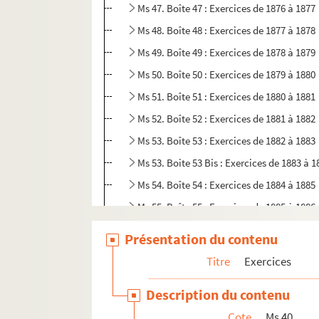
Ms 47. Boîte 47 : Exercices de 1876 à 1877
Ms 48. Boîte 48 : Exercices de 1877 à 1878
Ms 49. Boîte 49 : Exercices de 1878 à 1879
Ms 50. Boîte 50 : Exercices de 1879 à 1880
Ms 51. Boîte 51 : Exercices de 1880 à 1881
Ms 52. Boîte 52 : Exercices de 1881 à 1882
Ms 53. Boîte 53 : Exercices de 1882 à 1883
Ms 53. Boite 53 Bis : Exercices de 1883 à 1
Ms 54. Boîte 54 : Exercices de 1884 à 1885
Ms 55. Boîte 55 : Exercices de 1885 à 1886
Ms 56. Boîte 56 : Exercices de 1886 à 1887
Présentation du contenu
Ms 56. Boîte 56 Bis : Exercices de 1887 à 1
Titre
Exercices
Ms 57. Boîte 57 : Exercices de 1888 à 1889
Description du contenu
Ms 58. Boîte 58 : Exercices de 1889 à 1890
Cote
Ms 40
Ms 59. Boîte 59 : Exercices de 1890 à 1891