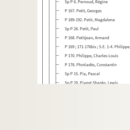
Sp P 6. Pernoud, Régine
P 167. Petit, Georges
P 189-192. Petit, Magdalena
Sp P 26. Petit, Paul
P 168. Petitjean, Armand
P 169 ; 171-176bis ; S.E. 1-4. Philip
P 170. Philippe, Charles-Louis
P 178. Photiadès, Constantin
Sp P 15. Pia, Pascal
Sp P 20. Piaget Shanks, Lewis
P 179. Picabia, Germaine Everling-
P 180-181. Pierhal, Armand
P 182-188. Pierre-Quint, Léon
Sp P 33. Pigot, Gustave
P 193-195. Pillat, Ion