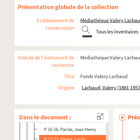
P
Présentation globale de la collection
Sp P 1. Paço d'Arcos, Joaquim
Etablissement de
Médiathèque Valery Larbaud.
P 1. Padrón, Julián
conservation
Tous les inventaires
Sp P 31. Paillart, F.
P 177. Pajault, Jeanne
P 2-9. Palivec, Josef
Intitulé de l'instrument de
Médiathèque Valery Larbaud
Sp P 8 ; 10. Palmarocchi, Roberto
recherche
P 10-11 ; Sp P 2-3. Palmiery, René
Titre
Fonds Valery Larbaud
P 12-14. Pansaers, Clément
Origine
Larbaud, Valery (1881-1957
S.E. Pan 1. Pantzer, E..
Sp P 4-5. Pâques, Jules
Sp P 11-11bis. Parain, Charles
Dans le document :
Prés
Sp P 12 ; S.E.Par 1. Parenseau, S.
P 15-16. Parize, Jean Henry
P 17-23. Parrot, Louis