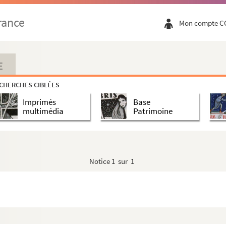
rance
Mon compte C
E
CHERCHES CIBLÉES
Imprimés
Base
multimédia
Patrimoine
Notice
1 sur 1