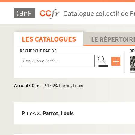
B
Catalogue collectif de F
C
D
E
LES CATALOGUES
LE RÉPERTOIR
F
RECHERCHE RAPIDE
RE
G
H
I
J
Accueil CCFr
P 17-23. Parrot, Louis
>
K
L
M
P 17-23. Parrot, Louis
N
O