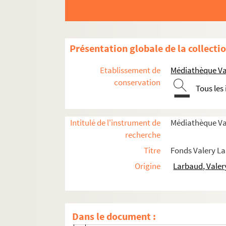
Productions littéraires de tiers
Correspondance
Correspondance de V. L.
Présentation globale de la collecti
Correspondance à V. L.
Etablissement de
Médiathèque Val
A
conservation
Tous les
B
C
D
Intitulé de l'instrument de
Médiathèque Val
recherche
E
Titre
Fonds Valery L
F
Origine
Larbaud, Valer
G
H
I
Dans le document :
J