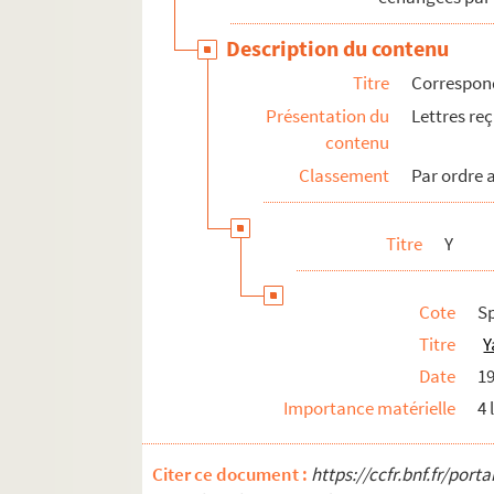
Description du contenu
Titre
Correspond
Présentation du
Lettres re
contenu
Classement
Par ordre 
Titre
Y
Cote
Sp
Titre
Y
Date
1
Importance matérielle
4 
Citer ce document :
https://ccfr.bnf.fr/por