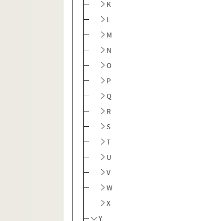
K
L
M
N
O
P
Q
R
S
T
U
V
W
X
Y