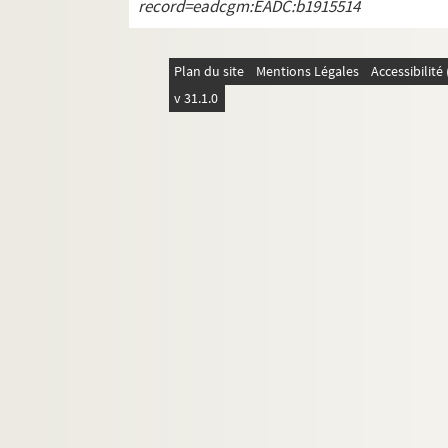
record=eadcgm:EADC:b1915514
Plan du site
Mentions Légales
Accessibilit
v 31.1.0