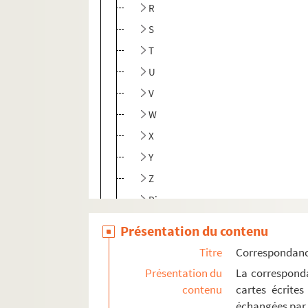
R
S
T
U
V
W
X
Y
Z
Divers
Correspondants non identifiés
Présentation du contenu
Correspondance de tiers
Titre
Correspondan
Papiers personnels
Présentation du
La corresponda
contenu
cartes écrites
Post mortem
échangées par 