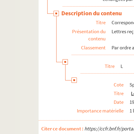
Description du contenu
Titre
Correspond
Présentation du
Lettres re
contenu
Classement
Par ordre 
Titre
L
Cote
Sp
Titre
L
Date
1
Importance matérielle
1 
Citer ce document :
https://ccfr.bnf.fr/por