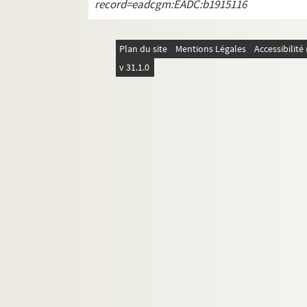
record=eadcgm:EADC:b1915116
Plan du site
Mentions Légales
Accessibilit
v 31.1.0