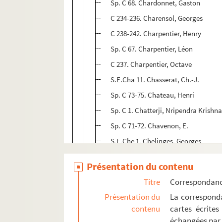
Sp. C 68. Chardonnet, Gaston
C 234-236. Charensol, Georges
C 238-242. Charpentier, Henry
Sp. C 67. Charpentier, Léon
C 237. Charpentier, Octave
S.E.Cha 11. Chasserat, Ch.-J.
Sp. C 73-75. Chateau, Henri
Sp. C 1. Chatterji, Nripendra Krishn
Sp. C 71-72. Chavenon, E.
S.E.Che 1. Chelinges, Georges
JChe.Lar 1-25 ; S.E.Che 2-4. Chenevi
Présentation du contenu
C 276-281. Chesterton, Gilbert Keith
Titre
Correspondan
C 282-289 ; S.E.Che 5-6. Chevalier, 
Présentation du
La corresponda
C 290-292. Chevalley, Abel
contenu
cartes écrites
C 293-295. Chomet, Henri
échangées par 