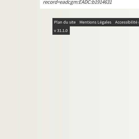
record=eadcgm:EADC:b1914631
C 393-405 ; C 553-556 ; S.E.Com 5-1
Ms CXXXVIII, f° 198. Commin, James
Sp C 69-70. Commission de propagand
Plan du site
Mentions Légales
Accessibilit
v 31.1.0
MCom.Lar 1-19. Comnène, Marie-An
Sp. C 57. Conard, Louis
Sp. C 13-Sp. C 15. Connell, Allison
C 345. Conrad, Joseph
C 346-359 ; Sp. C 65. Constantin-Wey
C 360. Contardi-Rhodio, Enrico
C 389-392. Contier, M.
Sp. C 21. Contini, Gianfranco
C 361-377 ; S.E.Con 1-5. Contreras, 
C 406-430 ; C 552 ; S.E.Cop 1-2. Cop
Sp. C 38. Corbière, Henri
C 432. Cornetz, Victor