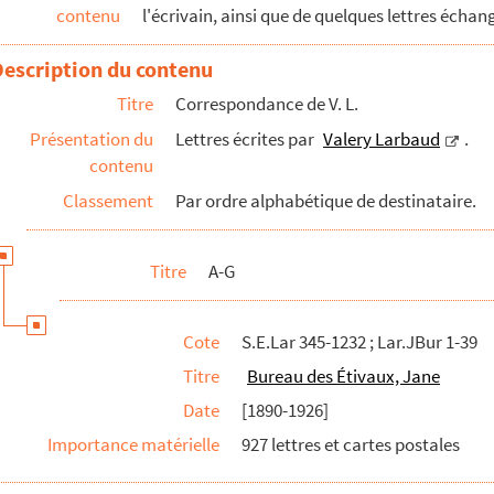
contenu
l'écrivain, ainsi que de quelques lettres échan
Description du contenu
° 1-11. Champion, Édouard
Titre
Correspondance de V. L.
Présentation du
Lettres écrites par
Valery Larbaud
.
contenu
Classement
Par ordre alphabétique de destinataire.
Titre
A-G
Cote
S.E.Lar 345-1232 ; Lar.JBur 1-39
Titre
Bureau des Étivaux, Jane
Date
[1890-1926]
Importance matérielle
927 lettres et cartes postales