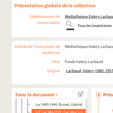
Présentation globale de la collection
Productions littéraires de tiers
Correspondance
Etablissement de
Médiathèque Valery Larbaud.
conservation
Correspondance de V. L.
Tous les inventaires
A-G
Lar 2620. Action Française (périodique)
Intitulé de l'instrument de
Médiathèque Valery Larbaud
Lar.PAel 1-48. Aelberts, Pierre
recherche
Lar.JAlb 1. Albert-Weil, Jean
Titre
Fonds Valery Larbaud
Lar 1612. Aubergier, Jean-Baptiste
Origine
Larbaud, Valery (1881-1957
Lar 1144. Bataillon, Marcel
Lar 772-773. Bécat, Paul-Émile
Lar 1679. Bédarida, Henri
Dans le document :
Prés
Lar 1969. La Bouteille à la mer (périodique)
Lar 1443-1444. Brunet, Gabriel
S.E.Lar 345-1232 ; Lar.JBur 1-39. Bureau des Étiva