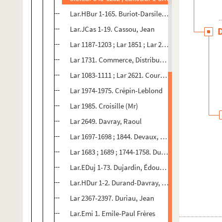
Lar.HBur 1-165. Buriot-Darsiles, Henri
Lar.JCas 1-19. Cassou, Jean
Lar 1187-1203 ; Lar 1851 ; Lar 2625 ; Mss CXCIII, f
Lar 1731. Commerce, Distributeurs de
Lar 1083-1111 ; Lar 2621. Courtois-Suffit, Maurice
Lar 1974-1975. Crépin-Leblond
Lar 1985. Croisille (Mr)
Lar 2649. Davray, Raoul
Lar 1697-1698 ; 1844. Devaux, Paul
Lar 1683 ; 1689 ; 1744-1758. Du Bos, Charles
Lar.EDuj 1-73. Dujardin, Édouard
Lar.HDur 1-2. Durand-Davray, Henry
Lar 2367-2397. Duriau, Jean
Lar.Emi 1. Emile-Paul Frères