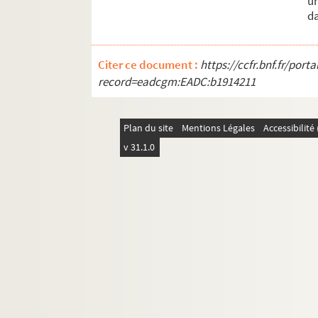
u
d
Citer ce document :
https://ccfr.bnf.fr/por
record=eadcgm:EADC:b1914211
Plan du site
Mentions Légales
Accessibilit
v 31.1.0