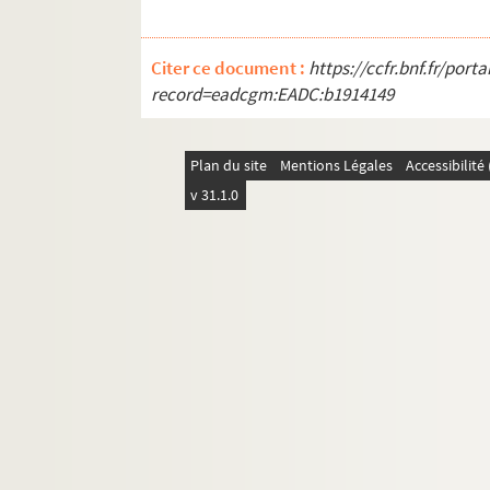
Citer ce document :
https://ccfr.bnf.fr/por
record=eadcgm:EADC:b1914149
Plan du site
Mentions Légales
Accessibilit
v 31.1.0