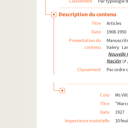
Classement
Par typologie 
Essais
Description du contenu
Journaux de voyage
Titre
Articles
Nouvelles et romans
Date
1908-1950
Poèmes
Présentation du
Manuscrits
Traductions
contenu
Valery La
Recherches, notes et textes en tout genre
Nouvelle 
Nación
Productions littéraires de tiers
Classement
Par ordre 
Correspondance
Papiers personnels
Post mortem
Cote
Ms VIII
Titre
"Marce
Date
1927
Importance matérielle
10 feui