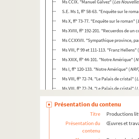
Ms CCIX. "Manuel Gálvez" (
Les Nouvelles
S.E. Ms 1, ff° 58-63. "Enquête sur le roma
Ms X, ff° 73-77. "Enquête sur le roman" (
Ms XVIII, ff° 192-201. "Recuerdos de un 
Ms CCXXVII. "Sympathique province, par
Ms VIII, f° 99 et 111-113. "Franz Hellens" 
Ms XXIX, ff° 44-101. "Notre Amérique" (
N
Ms I, ff° 120-133. "Notre Amérique" (
NRF
Ms VIII, ff° 72-74. "Le Palais de cristal" (
L
Ms VIII, ff° 72-74. "Le Palais de cristal" (
L
Ms V, ff° 174-176. "Souvenir de Gabriel M
Présentation du contenu
Ms X, ff° 78-80. Notes sur ses articles po
Titre
Productions lit
Ms IX. 2, ff° 1-88. Notes pour un livre qui
Présentation du
Œuvres et trava
Ms V, ff° 163-165. Plan d'un livre qui doi
contenu
Collaborations