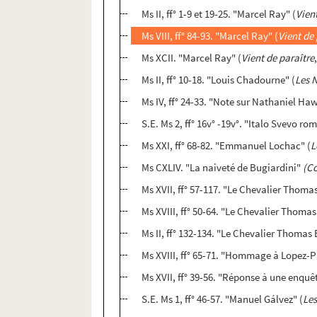
Ms II, ff° 1-9 et 19-25. "Marcel Ray" (
Vien
Ms VIII, ff° 84-93. "Marcel Ray" (
Vient de
Ms XCII. "Marcel Ray" (
Vient de paraître
Ms II, ff° 10-18. "Louis Chadourne" (
Les N
Ms IV, ff° 24-33. "Note sur Nathaniel Ha
S.E. Ms 2, ff° 16v° -19v°. "Italo Svevo ro
Ms XXI, ff° 68-82. "Emmanuel Lochac" (
L
Ms CXLIV. "La naiveté de Bugiardini"
(C
Ms XVII, ff° 57-117. "Le Chevalier Thoma
Ms XVIII, ff° 50-64. "Le Chevalier Thoma
Ms II, ff° 132-134. "Le Chevalier Thomas
Ms XVIII, ff° 65-71. "Hommage à Lopez-P
Ms XVII, ff° 39-56. "Réponse à une enquête 
S.E. Ms 1, ff° 46-57. "Manuel Gálvez" (
Les