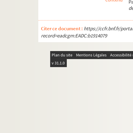
P
d
Citer ce document :
https://ccfr.bnf.fr/por
record=eadcgm:EADC:b1914079
Plan du site
Mentions Légales
Accessibilit
v 31.1.0