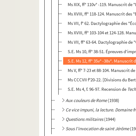
Ms XIX, ff° 110v° -119. Manuscrit de 
Ms XVIII, ff° 118-124. Manuscrit des
Ms VII, f° 62. Dactylographie des "É
Ms XVIII, ff° 103-104 et 124-128. Man
Ms VII, ff° 63-64. Dactylographie de
S.E. Ms 10, ff° 38-51. Épreuves d'imp
S.E. Ms 12, ff° 35v° -38v°. Manuscrit 
Ms V, ff° 7-23 et 88-104. Manuscrit de
Ms CCCVII f°20-22. [Divisions du Ber
S.E. Ms 4, f. 96-97. Recension de
Tech
Aux couleurs de Rome
(1938)
Ce vice impuni, la lecture. Domaine f
Questions militaires
(1944)
Sous l'invocation de saint Jérôme
(19