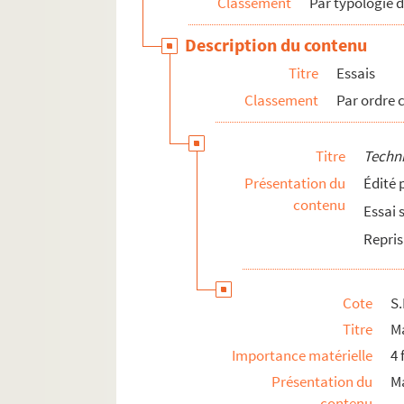
Classement
Par typologie 
Description du contenu
Titre
Essais
Classement
Par ordre 
Titre
Techn
Présentation du
Édité 
contenu
Essai 
Repri
Cote
S.
Titre
Ma
Importance matérielle
4 
Présentation du
Ma
contenu