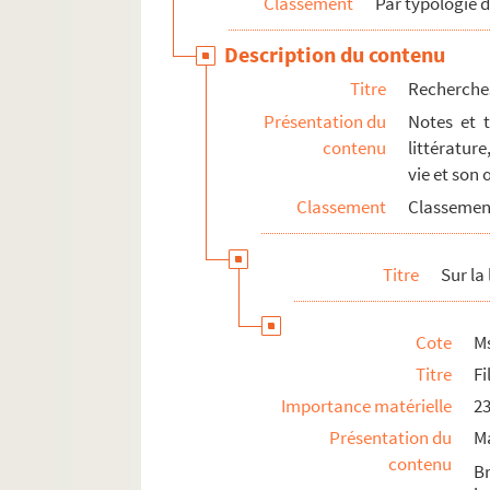
Classement
Par typologie 
Description du contenu
Titre
Recherches
Présentation du
Notes et 
contenu
littératur
vie et son
Classement
Classemen
Titre
Sur la
Cote
Ms
Titre
Fi
Importance matérielle
23
Présentation du
M
contenu
Br