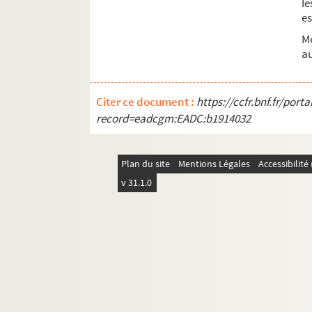
le
es
Me
au
Citer ce document :
https://ccfr.bnf.fr/por
record=eadcgm:EADC:b1914032
Plan du site
Mentions Légales
Accessibilit
v 31.1.0