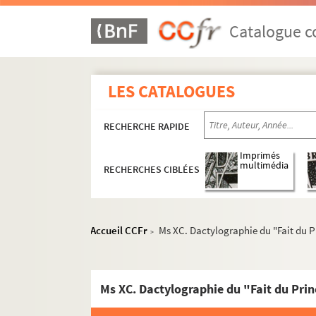
Catalogue co
LES CATALOGUES
RECHERCHE RAPIDE
Imprimés
multimédia
RECHERCHES CIBLÉES
Accueil CCFr
Ms XC. Dactylographie du "Fait du P
>
Productions littéraires
Articles
Ms XC. Dactylographie du "Fait du Pri
Collaborations
Essais