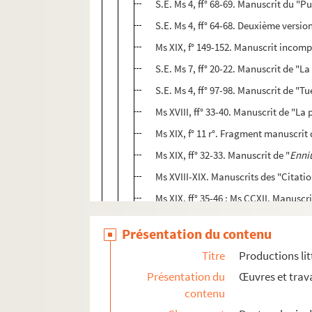
S.E. Ms 4, ff° 68-69. Manuscrit du "
S.E. Ms 4, ff° 64-68. Deuxième versio
Ms XIX, f° 149-152. Manuscrit incompl
S.E. Ms 7, ff° 20-22. Manuscrit de "L
S.E. Ms 4, ff° 97-98. Manuscrit de "T
Ms XVIII, ff° 33-40. Manuscrit de "La 
Ms XIX, f° 11 r°. Fragment manuscrit 
Ms XIX, ff° 32-33. Manuscrit de "
Enniu
Ms XVIII-XIX. Manuscrits des "Citati
Ms XIX, ff° 35-46 ; Ms CCXII. Manuscri
S.E. Ms 4, ff° 99-100. Manuscrit de "
Présentation du contenu
Ms CLXXIV, ff° 16-29. Deuxième copie 
Titre
Productions lit
Ms XVII, ff° 123-139. Quatrième copie
Présentation du
Œuvres et trava
Ms CCLI. Manuscrit de "Droits et dev
contenu
Ms CCLXXVI. Manuscrit de "Gent irri