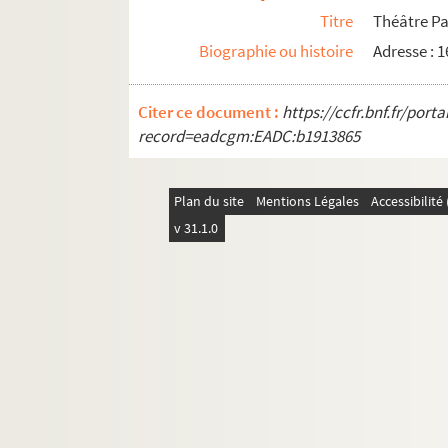
Titre
Théâtre Pa
Biographie ou histoire
Adresse : 
Citer ce document :
https://ccfr.bnf.fr/por
record=eadcgm:EADC:b1913865
Plan du site
Mentions Légales
Accessibilit
v 31.1.0