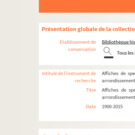
Le Divan du monde
Dix-Huit Théâtre
Elysée-Montmartre
Présentation globale de la collecti
L'Etoile du Nord
Etablissement de
Bibliothèque his
Ève
conservation
Tous les
Le Funambule
Le Grand Parquet
L'Hippodrome
Intitulé de l'instrument de
Affiches de spe
recherche
arrondissemen
Historial de Montmartre
Titre
Affiches de sp
Au Lapin agile
arrondissemen
Lavoir moderne parisien
Date
1900-2015
Manufacture des Abbesses
Moulin de la Chanson
Moulin de la Galette