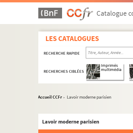
Catalogue co
LES CATALOGUES
RECHERCHE RAPIDE
16e arrondissement
17e arrondissement
Imprimés
multimédia
RECHERCHES CIBLÉES
18e arrondissement
Les Abbesses
L'Archipel
Accueil CCFr
Lavoir moderne parisien
>
Arènes de Montmartre
Art et Action
Lavoir moderne parisien
Bal du Moulin Rouge
La Boule noire