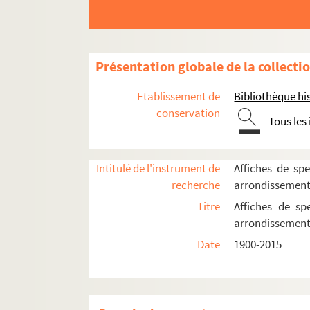
Chapiteau Romanès
Chez Plumeau
La Cigale
Présentation globale de la collecti
Ciné 13 Théâtre. Ciné-Théâtre du Moulin 
Etablissement de
Bibliothèque his
Cirque Médrano
conservation
Tous les
Cour du Maroc
Le Divan du monde
Intitulé de l'instrument de
Affiches de spe
Dix-Huit Théâtre
recherche
arrondissemen
Elysée-Montmartre
Titre
Affiches de sp
L'Etoile du Nord
arrondissemen
Ève
Date
1900-2015
Le Funambule
Le Grand Parquet
L'Hippodrome