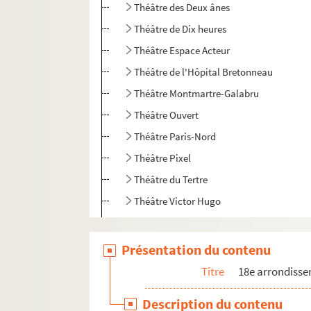
Théâtre des Deux ânes
Théâtre de Dix heures
Théâtre Espace Acteur
Théâtre de l'Hôpital Bretonneau
Théâtre Montmartre-Galabru
Théâtre Ouvert
Théâtre Paris-Nord
Théâtre Pixel
Théâtre du Tertre
Théâtre Victor Hugo
Tremplin théâtre
Le Trianon
Présentation du contenu
Le Trianon lyrique
Titre
18e arrondiss
Les Trois Baudets
Description du contenu