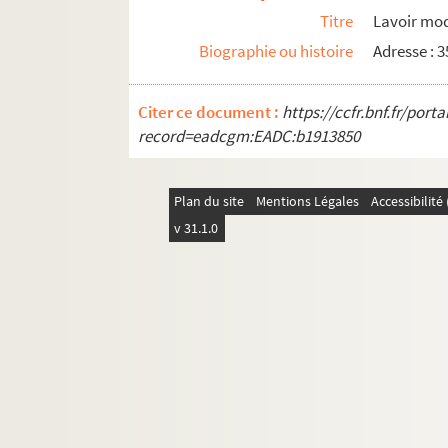
19e arrondissement
Titre
Lavoir mod
20e arrondissement
Biographie ou histoire
Adresse : 
Citer ce document :
https://ccfr.bnf.fr/por
record=eadcgm:EADC:b1913850
Plan du site
Mentions Légales
Accessibilit
v 31.1.0