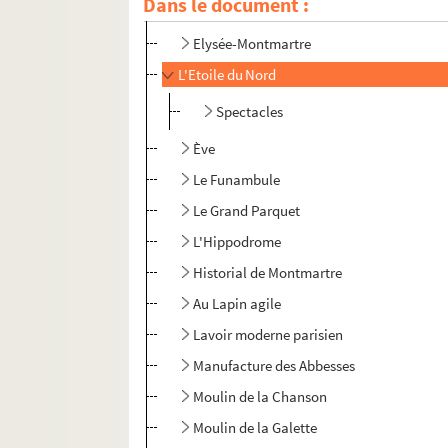
Dans le document :
Dix-Huit Théâtre
Elysée-Montmartre
L'Etoile du Nord
Spectacles
Ève
Le Funambule
Le Grand Parquet
L'Hippodrome
Historial de Montmartre
Au Lapin agile
Lavoir moderne parisien
Manufacture des Abbesses
Moulin de la Chanson
Moulin de la Galette