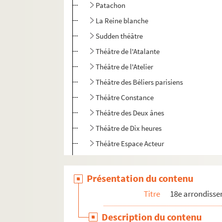
Patachon
La Reine blanche
Sudden théâtre
Théâtre de l'Atalante
Théâtre de l'Atelier
Théâtre des Béliers parisiens
Théâtre Constance
Théâtre des Deux ânes
Théâtre de Dix heures
Théâtre Espace Acteur
Théâtre de l'Hôpital Bretonneau
Théâtre Montmartre-Galabru
Présentation du contenu
Théâtre Ouvert
Titre
18e arrondiss
Théâtre Paris-Nord
Description du contenu
Théâtre Pixel