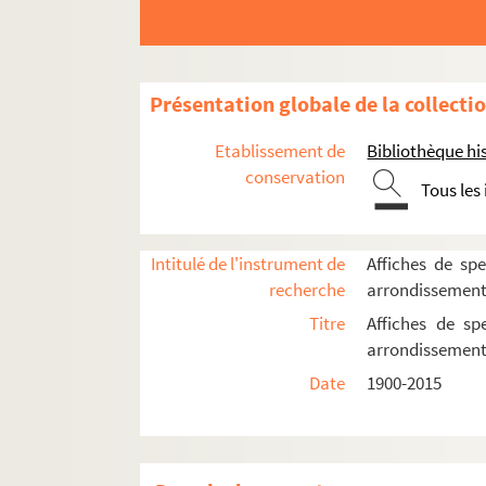
18e arrondissement
Les Abbesses
L'Archipel
Présentation globale de la collecti
Arènes de Montmartre
Etablissement de
Bibliothèque his
Art et Action
conservation
Tous les
Bal du Moulin Rouge
La Boule noire
Intitulé de l'instrument de
Affiches de spe
Chapiteau Romanès
recherche
arrondissemen
Chez Plumeau
Titre
Affiches de sp
La Cigale
arrondissemen
Ciné 13 Théâtre. Ciné-Théâtre du Moulin 
Date
1900-2015
Cirque Médrano
Cour du Maroc
Le Divan du monde