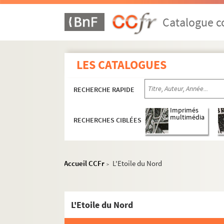
Catalogue co
LES CATALOGUES
RECHERCHE RAPIDE
Imprimés
multimédia
RECHERCHES CIBLÉES
Accueil CCFr
L'Etoile du Nord
>
16e arrondissement
L'Etoile du Nord
17e arrondissement