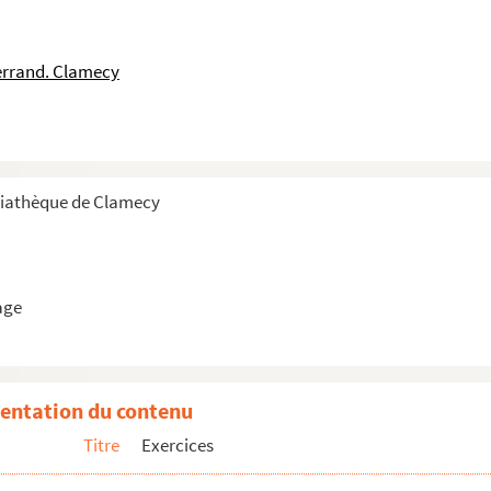
errand. Clamecy
deux flots sur Crain, Coulanges et la Forêt et o...
diathèque de Clamecy
rage d'irrigation sur l'Yonne en amont du pont sus...
age
ions des pièces à l'appui
entation du contenu
Titre
Exercices