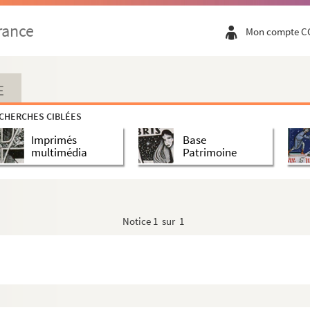
rance
Mon compte C
E
CHERCHES CIBLÉES
Imprimés
Base
multimédia
Patrimoine
Notice
1 sur 1