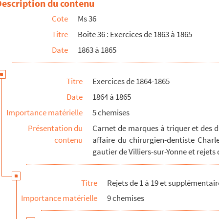
Description du contenu
Cote
Ms 36
Titre
Boîte 36 : Exercices de 1863 à 1865
Date
1863 à 1865
et rivières, indemnités de tricages et récapitulation...
Titre
Exercices de 1864-1865
Date
1864 à 1865
Importance matérielle
5 chemises
Présentation du
Carnet de marques à triquer et des di
contenu
affaire du chirurgien-dentiste Charle
gautier de Villiers-sur-Yonne et rejets
Titre
Rejets de 1 à 19 et supplémentair
Importance matérielle
9 chemises