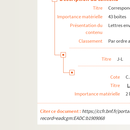
C.L. 69. Leroy, Roland
Titre
Correspon
C.L. 13-17 ; 33 ; 75-87. Lévi-Strauss,
Importance matérielle
43 boîtes
C.L. 88-94. Levinson, Luisa Mercedes
Présentation du
Lettres en
contenu
C.L. 12 ; 95-97. Lévis-Mirepoix, Antoi
Classement
Par ordre 
C.L. 98. Lévy, Jean
C.L. 33. Lévy-Bruhl, Henri
Titre
J-L
C.L. 35-36. Leyris, Pierre
C.L. 103. Lherminier, Pierre
Cote
C.
C.L. 22. Lhote, André
Titre
L
C.L. 111. Li, zhi hua
Importance matérielle
2 
C.L. 18-21 ; 104-106. Lilar, Susanne
C.L. 107. Liniger, Jean
Citer ce document :
https://ccfr.bnf.fr/por
C.L. 108-109. Liscano, Juan
record=eadcgm:EADC:b1909068
C.L. 112. Londe, J.