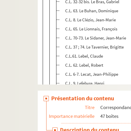
C.L. 32-32 bis. Le Bras, Gabriel
C.L. 63. Le Buhan, Dominique
C.L. 8. Le Clézio, Jean-Marie
C.L. 65. Le Lionnais, François
C.L. 70-73. Le Sidaner, Jean-Marie
C.L. 37 ; 74. Le Tavernier, Brigitte
C.L.61. Lebel, Claude
C.L. 62. Lebel, Robert
C.L. 6-7. Lecat, Jean-Philippe
C.L. 9. Lefebvre, Henri
C.L. 64. Lefranc, Georges
Présentation du contenu
C.L. 10. Leiris, Michel
Titre
Correspondan
C.L. 11. Lely, Gilbert
Importance matérielle
47 boîtes
C.L. 67. Lembourbe, F.
C.L. 68. Leroi-Gourhan, André
Description du contenu