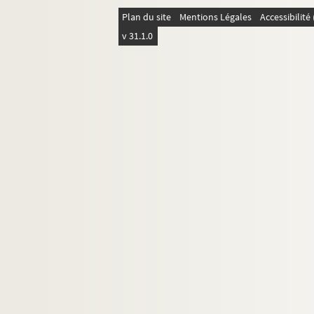
C.L. 113. Lucet, Charles
Plan du site
Mentions Légales
Accessibilit
C.L. 36 bis. Lumbroso, Fernand
v 31.1.0
C.L. 23-26. Lwoff, André
M-W
Correspondance de tiers
Papiers personnels