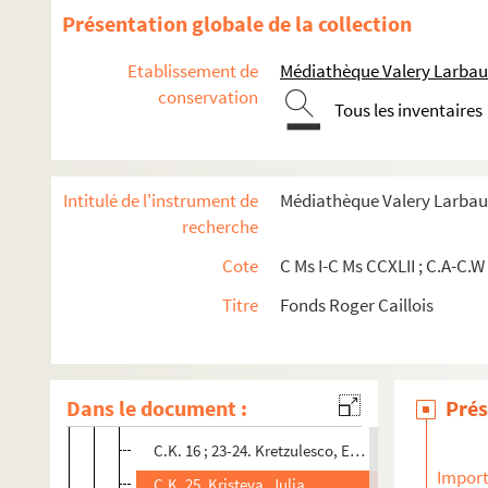
C.J. 6-7 ; 26-28. Judrin, Roger
Présentation globale de la collection
C.J. 29. Jussu ?
Etablissement de
Médiathèque Valery Larbaud.
C.K. 1 ; 12-14. Kayaloff, Jacques
conservation
Tous les inventaires
C.K. 2-5. Kemal, Yachar
C.K. 6-8. Kessel, Joseph
C.K. 17. King, John
Intitulé de l'instrument de
Médiathèque Valery Larbaud,
C.K. 9. Klébaner, Daniel
recherche
C.K. 18. Klein, Robert
Cote
C Ms I-C Ms CCXLII ; C.A-C.W
C.K. 10-11. Kolev, Svetoslav
Titre
Fonds Roger Caillois
C.K. 19. Koninck, Thomas de
C.K. 20. Koudinov, Michel
C.K. 21-22. Koyré, Alexandre
Dans le document :
Prés
VKoz.Cail 1. Kozovoï, Vadim
C.K. 16 ; 23-24. Kretzulesco, Emanuela
Import
C.K. 25. Kristeva, Julia