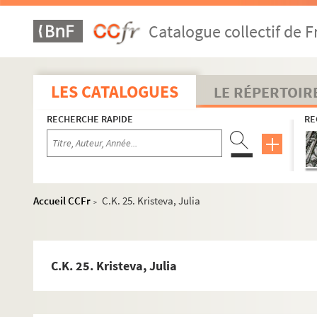
A-B
Catalogue collectif de F
C-E
F-I
J-L
LES CATALOGUES
LE RÉPERTOIR
C.J. 1-6 ; 9-20. Jabès, Edmond
RECHERCHE RAPIDE
RE
C.J. 21. Jaccottet, Philippe
C.J. 23. Jaquillard, Pierre
C.J. 22. Jans, Adrien
C.J. 2-3. Jaumin, Louis
Accueil CCFr
C.K. 25. Kristeva, Julia
>
C.J. 24. Jonquières, Eduardo
C.J. 4 ; 25. Jouhandeau, Marcel
C.J. 8. Jourdan, Henri
C.K. 25. Kristeva, Julia
C.J. 5. Jouve, Pierre Jean
C.A. 40-41 ; 82. Juan Arbó, Sebastià