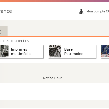
rance
Mon compte C
E
CHERCHES CIBLÉES
Imprimés
Base
multimédia
Patrimoine
Notice
1 sur 1