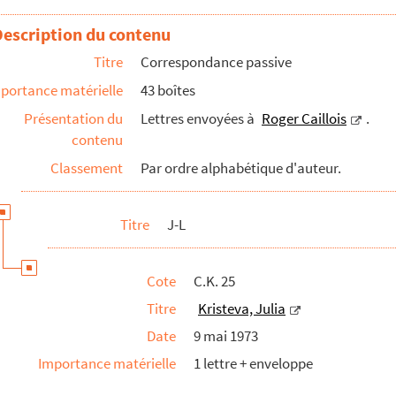
Description du contenu
Titre
Correspondance passive
portance matérielle
43 boîtes
Présentation du
Lettres envoyées à
Roger Caillois
.
contenu
Classement
Par ordre alphabétique d'auteur.
Titre
J-L
Cote
C.K. 25
Titre
Kristeva, Julia
Date
9 mai 1973
Importance matérielle
1 lettre + enveloppe