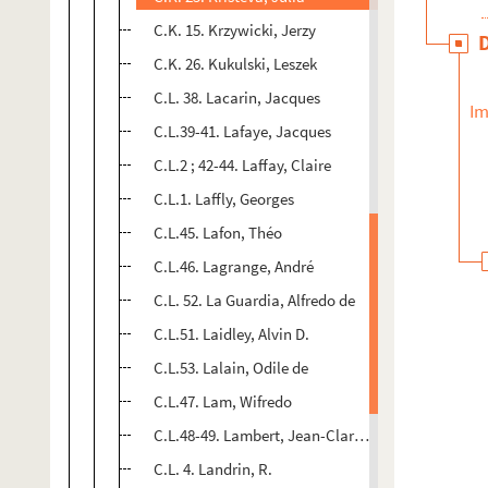
C.K. 15. Krzywicki, Jerzy
C.K. 26. Kukulski, Leszek
C.L. 38. Lacarin, Jacques
Im
C.L.39-41. Lafaye, Jacques
C.L.2 ; 42-44. Laffay, Claire
C.L.1. Laffly, Georges
C.L.45. Lafon, Théo
C.L.46. Lagrange, André
C.L. 52. La Guardia, Alfredo de
C.L.51. Laidley, Alvin D.
C.L.53. Lalain, Odile de
C.L.47. Lam, Wifredo
C.L.48-49. Lambert, Jean-Clarence
C.L. 4. Landrin, R.