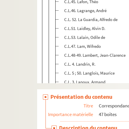
C.L.45. Lafon, Théo
C.L.46. Lagrange, André
C.L. 52. La Guardia, Alfredo de
C.L.51. Laidley, Alvin D.
C.L.53. Lalain, Odile de
C.L.47. Lam, Wifredo
C.L.48-49. Lambert, Jean-Clarence
C.L. 4. Landrin, R.
C.L. 5 ; 50. Langlois, Maurice
C.L. 3. Lanoux, Armand
GLap.Cail 1. Lapouge, Gilles
Présentation du contenu
C.L. 29-30 ; 54-55. La Rochefoucaul
Titre
Correspondan
C.L. 56. La Rochefoucauld-Montbel,
Importance matérielle
47 boîtes
C.L. 57. Larrain, Lolotte
C.L. 31. Larreta, Enrique
Description du contenu