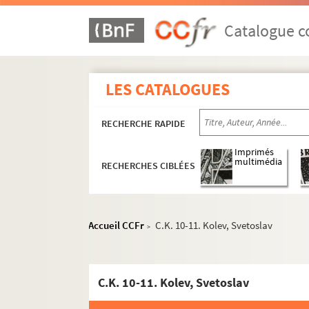
Catalogue co
Productions littéraires
Productions littéraires de tiers
LES CATALOGUES
Correspondance
RECHERCHE RAPIDE
Correspondance active
Correspondance passive
Imprimés
multimédia
RECHERCHES CIBLÉES
A-B
C-E
F-I
Accueil CCFr
C.K. 10-11. Kolev, Svetoslav
>
J-L
C.J. 1-6 ; 9-20. Jabès, Edmond
C.K. 10-11. Kolev, Svetoslav
C.J. 21. Jaccottet, Philippe