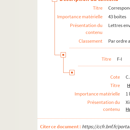
Titre
Correspon
Importance matérielle
43 boîtes
Présentation du
Lettres en
contenu
Classement
Par ordre 
Titre
F-I
Cote
C.
Titre
H
Importance matérielle
1 
Présentation du
X
contenu
H
Citer ce document :
https://ccfr.bnf.fr/por