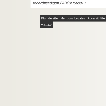
record=eadcgm:EADC:b1909019
Plan du site
Mentions Légales
Accessibilit
v 31.1.0