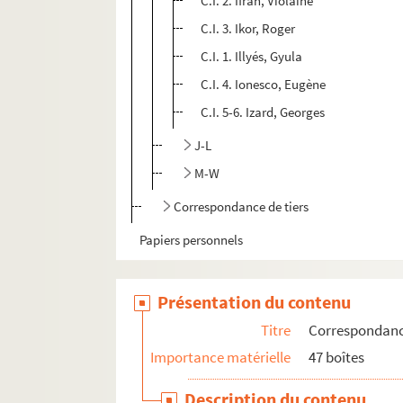
C.I. 2. Ifrah, Violaine
C.I. 3. Ikor, Roger
C.I. 1. Illyés, Gyula
C.I. 4. Ionesco, Eugène
C.I. 5-6. Izard, Georges
J-L
M-W
Correspondance de tiers
Papiers personnels
Présentation du contenu
Titre
Correspondan
Importance matérielle
47 boîtes
Description du contenu