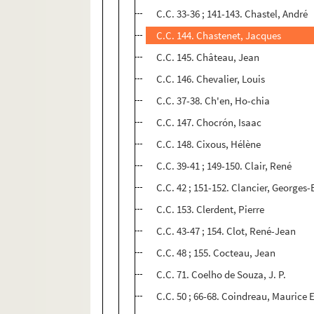
C.C. 33-36 ; 141-143. Chastel, André
C.C. 144. Chastenet, Jacques
C.C. 145. Château, Jean
C.C. 146. Chevalier, Louis
C.C. 37-38. Ch'en, Ho-chia
C.C. 147. Chocrón, Isaac
C.C. 148. Cixous, Hélène
C.C. 39-41 ; 149-150. Clair, René
C.C. 42 ; 151-152. Clancier, George
C.C. 153. Clerdent, Pierre
C.C. 43-47 ; 154. Clot, René-Jean
C.C. 48 ; 155. Cocteau, Jean
C.C. 71. Coelho de Souza, J. P.
C.C. 50 ; 66-68. Coindreau, Maurice 