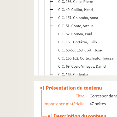
C.C. 156. Colle, Pierre
C.C. 49. Colliot, Henri
C.C. 157. Colombo, Anna
C.C. 51. Conte, Arthur
C.C. 52. Cornea, Paul
C.C. 158. Cortázar, Julio
C.C. 53-55 ; 159. Corti, José
C.C. 160-162. Corticchiato, Toussain
C.C. 69. Cosío Villegas, Daniel
C.C. 163. Cotlenko
C.C. 70. Crespin, V.
Présentation du contenu
C.C. 56. Cresson (fils)
Titre
Correspondan
C.C. 57-61. Crevel, René
Importance matérielle
47 boîtes
C.C. 164-167. Cruz, Jorge
C.C. 168. Curien, Hubert
Description du contenu