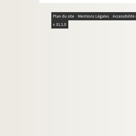
C.B. 116. Bernard, André
C.B. 169. Bernard, Jean
Plan du site
Mentions Légales
Accessibilit
C.B. 124. Berque, Jacques
v 31.1.0
C.B. 184. Bertaux, Pierre
C.B. 185. Bertin, Célia
C.B. 62. Bespaloff, Rachel
C.B. 62 ; 186-187. Bésus, Roger
C.B. 188. Bianco, José
C.B. 66-74. Bidault, Georges
C.B. 189. Billy, Robert de
C.B. 77. Blanchot, Maurice
C.B. 79-80. Blanzat, Jean
C.B. 103 ; 126 ; 190-193. Blin, George
C.B. 244. Blot, Jean
C.B. 194. Bodart, Roger