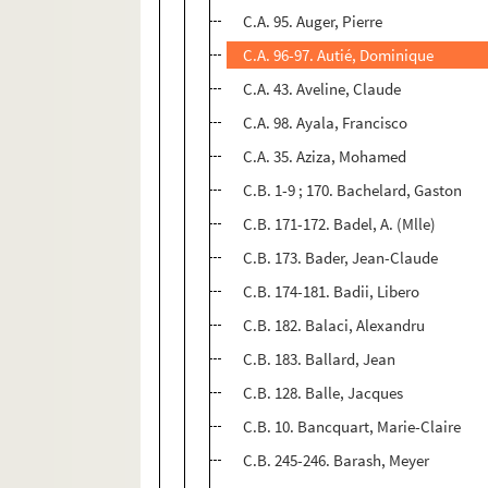
C.A. 95. Auger, Pierre
C.A. 96-97. Autié, Dominique
C.A. 43. Aveline, Claude
C.A. 98. Ayala, Francisco
C.A. 35. Aziza, Mohamed
C.B. 1-9 ; 170. Bachelard, Gaston
C.B. 171-172. Badel, A. (Mlle)
C.B. 173. Bader, Jean-Claude
C.B. 174-181. Badii, Libero
C.B. 182. Balaci, Alexandru
C.B. 183. Ballard, Jean
C.B. 128. Balle, Jacques
C.B. 10. Bancquart, Marie-Claire
C.B. 245-246. Barash, Meyer