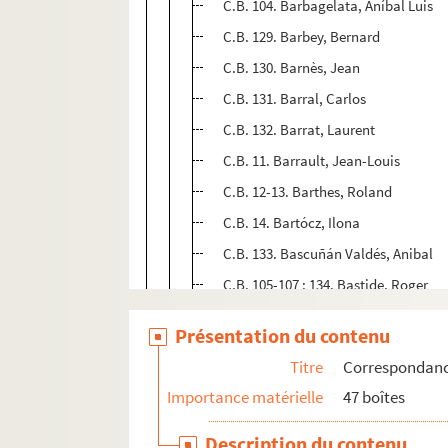
C.B. 104. Barbagelata, Aníbal Luis
C.B. 129. Barbey, Bernard
C.B. 130. Barnès, Jean
C.B. 131. Barral, Carlos
C.B. 132. Barrat, Laurent
C.B. 11. Barrault, Jean-Louis
C.B. 12-13. Barthes, Roland
C.B. 14. Bartócz, Ilona
C.B. 133. Bascuñán Valdés, Anibal
C.B. 105-107 ; 134. Bastide, Roger
C.B. 108. Bastos, Valentina
Présentation du contenu
C.B. 15-47 ; 109 ; 135-138. Bataille, 
Titre
Correspondan
C.B. 139. Battistelli, L. M.
Importance matérielle
47 boîtes
C.B. 110-114 ; 140-142. Baudier, Jea
C.B. 48-51. Bavière, Anne de
Description du contenu