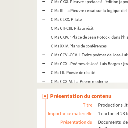
C Ms CXXI. Pieuvre : préface à l'édition jap
C Ms III. La Pieuvre : essai sur la logique de
C Ms CLXX. Pilate
C Ms CII-CIII. Pilate récit
C Ms CXIV. "Place de Jean Potocki dans l'his
C Ms XXIV. Plans de conférences
C Ms CCVI-CCVII. Treize poèmes de Jose-Lui
C Ms CCXI. Poèmes de José-Luis Borges : [tr
C Ms LII. Poésie de réalité
C Ms CCXLVI. La Poésie moderne
C Ms LIII. Poète anonyme et isolé
Présentation du contenu
C Ms LV. Poétique de Saint-John Perse
Titre
Productions lit
C Ms CCXLIV. Poétique généralisée
Importance matérielle
1 carton et 23 
C Ms C. Ponce Pilate
Présentation du
Documents de 
C Ms CI. Ponce Pilate