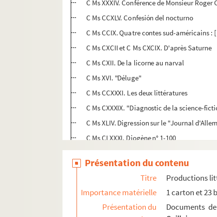
C Ms XXXIV. Conférence de Monsieur Roger C
C Ms CCXLV. Confesión del nocturno
C Ms CCIX. Quatre contes sud-américains : [p
C Ms CXCII et C Ms CXCIX. D'après Saturne
C Ms CXII. De la licorne au narval
C Ms XVI. "Déluge"
C Ms CCXXXI. Les deux littératures
C Ms CXXXIX. "Diagnostic de la science-fict
C Ms XLIV. Digression sur le "Journal d'All
C Ms CLXXXI. Diogène n° 1-100
C Ms I. Discours de réception à l'Académie d
Présentation du contenu
C Ms CLXII. Discours de remise du Prix littér
Titre
Productions lit
C Ms LXXV. Discours de Rio. [24/11/77]
Importance matérielle
1 carton et 23 
C Ms CCXL. Discours de Roger Caillois à l'A
Présentation du
Documents de 
C Ms CCXXI-CCXXIV. Discours prononcé dans 