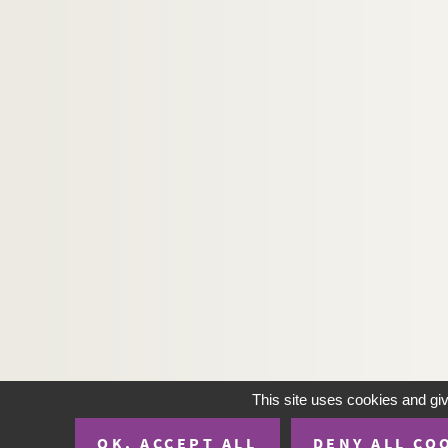
C Ms LXXXIX. Phèdre et la mythologie : [arti
C Ms CLVIII. Picasso le liquidateur
C Ms LXXIV. Pierres
C Ms CCXVII. Pierres
C Ms LXXIII. Pierres réfléchies
C Ms XCIV. Pierres réfléchies. Chapitre "L'Ap
C Ms CXCVIII. Pierres réfléchies
C Ms CC. Pierres réfléchies
C Ms CXIX. La pieuvre
C Ms CXX. Pieuvre
C Ms CXXI. Pieuvre : préface à l'édition jap
C Ms III. La Pieuvre : essai sur la logique de
C Ms CLXX. Pilate
This site uses cookies and gi
C Ms CII-CIII. Pilate récit
C Ms CXIV. "Place de Jean Potocki dans l'his
OK, ACCEPT ALL
DENY ALL CO