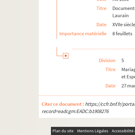
Titre
Documents
Ms 1585. Documents sur la famille Renoa
Laurain
Ms 1586. Documents sur la famille Claret
Date
XVIIe siècl
Ms 1587. Documents sur la famille Ravèly
Importance matérielle
8 feuillets
Ms 1588. Documents sur la famille Jorna
Ms 1589. Documents sur la famille Joanni
Ms 1590. Documents sur la famille Jouffr
Division
5
Ms 1591. Documents sur la famille Ripert
Titre
Mariag
Ms 1591. Documents sur la famille Rabas
et Esp
Ms 1593. Documents sur la famille Raphéli
Date
27 ma
Ms 1594. Documents sur la famille Jarente
Ms 1595. Documents sur la famille Rieu
Citer ce document :
https://ccfr.bnf.fr/por
record=eadcgm:EADC:b1908276
Ms 1596. Documents sur la famille Croze 
Ms 1597. Documents sur la famille Hiero
Ms 1598. Documents sur la famille Covet
Plan du site
Mentions Légales
Accessibilit