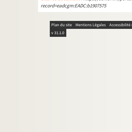
4-MS-FS-17-0779. Guégan, Bertrand
record=eadcgm:EADC:b1907575
Guillaume, Paul
8-MS-FS-17-0386. Guillot de Saix, Léon
Plan du site
Mentions Légales
Accessibilit
Halicka, Alice
v 31.1.0
8-MS-FS-17-0387. Hammer, Arne
4-MS-FS-17-0783. Havet (famille)
8-MS-FS-17-0388. Henriot, Emile
8-MS-FS-17-0389. Henry, Marc
4-MS-FS-17-0784. Herrand, Marcel
4-MS-FS-17-0785. Hertz, Henri
8-MS-FS-17-0390. Hourcade, Olivier
8-MS-FS-17-0391. Hugo, Valentine
8-MS-FS-17-0392. Huidobro, Vicente
8-MS-FS-17-0393. Humbert, Jeanne
4-MS-FS-17-0787. Iribe, Paul