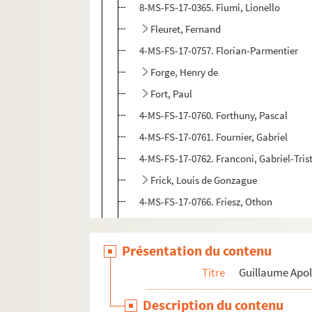
8-MS-FS-17-0365. Fiumi, Lionello
Fleuret, Fernand
4-MS-FS-17-0757. Florian-Parmentier
Forge, Henry de
Fort, Paul
4-MS-FS-17-0760. Forthuny, Pascal
4-MS-FS-17-0761. Fournier, Gabriel
4-MS-FS-17-0762. Franconi, Gabriel-Tris
Frick, Louis de Gonzague
4-MS-FS-17-0766. Friesz, Othon
Gabory, Georges
8-MS-FS-17-0374. Gallien, Antoine-Pierr
Présentation du contenu
8-MS-FS-17-0375. Gambedoo, O. W.
Titre
Guillaume Apol
8-MS-FS-17-0376. García-Caldéron, Jos
Description du contenu
4-MS-FS-17-0768. Gauthier-Villars, Henr