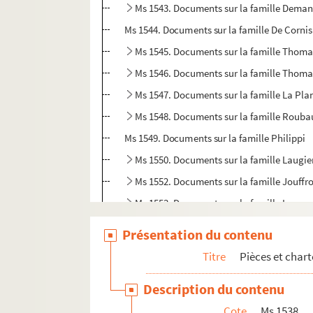
Ms 1543. Documents sur la famille Dema
Ms 1544. Documents sur la famille De Cornis
Ms 1545. Documents sur la famille Thoma
Ms 1546. Documents sur la famille Thoma
Ms 1547. Documents sur la famille La Pla
Ms 1548. Documents sur la famille Roub
Ms 1549. Documents sur la famille Philippi
Ms 1550. Documents sur la famille Laugie
Ms 1552. Documents sur la famille Jouffr
Ms 1553. Documents sur la famille Laure
Ms 1554. Documents sur la famille Péruss
Présentation du contenu
Ms 1555. Documents sur la famille Laydet
Titre
Pièces et char
Ms 1556. Documents sur la famille Laure
Description du contenu
Ms 1557. Documents sur la famille Tholo
Cote
Ms 1538
Ms 1558. Documents sur la famille Brun d