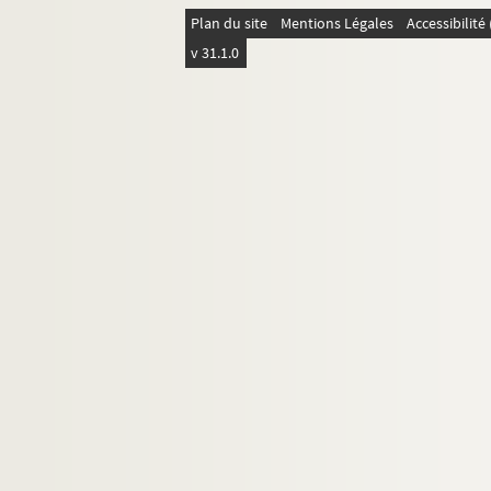
Cendrars, Blaise
Plan du site
Mentions Légales
Accessibilit
Certigny, Henri
v 31.1.0
8-MS-FS-17-0313. Cézanne, Paul
4-MS-FS-17-0695. Chadourne, Louis
4-MS-FS-17-0696. Chagall, Marc
8-MS-FS-17-0314. Chambard, Emile
4-MS-FS-17-0697. Char, René
4-MS-FS-17-0698. Charasson, Henriette
4-MS-FS-17-0699. Charpentier, Raymon
4-MS-FS-17-0700. Chéreau, Claude
Chevrier, Maurice (pseud. de Cremnit
8-MS-FS-17-0316. Chobaut, Hyacinthe
4-MS-FS-17-0702. Ciolkowski, H. Saulni
8-MS-FS-17-0317. Clary, Jean
4-MS-FS-17-0703. Cloud, Stéphane