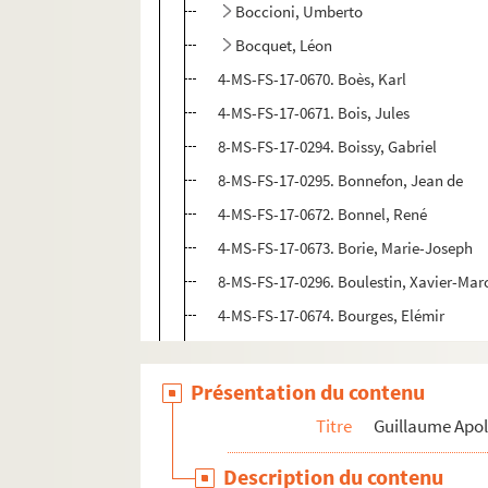
Boccioni, Umberto
Bocquet, Léon
4-MS-FS-17-0670. Boès, Karl
4-MS-FS-17-0671. Bois, Jules
8-MS-FS-17-0294. Boissy, Gabriel
8-MS-FS-17-0295. Bonnefon, Jean de
4-MS-FS-17-0672. Bonnel, René
4-MS-FS-17-0673. Borie, Marie-Joseph
8-MS-FS-17-0296. Boulestin, Xavier-Marc
4-MS-FS-17-0674. Bourges, Elémir
8-MS-FS-17-0297. Brahm, Alcanter de
4-MS-FS-17-0675. Brancusi, Constantin
Présentation du contenu
8-MS-FS-17-0298. Brandès, Georges
Titre
Guillaume Apol
Braque, Georges
Description du contenu
4-MS-FS-17-1243. Brésil, Marc