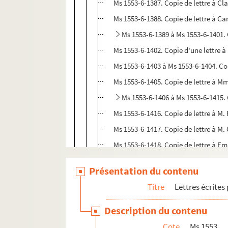
Ms 1553-6-1387. Copie de lettre à C
Ms 1553-6-1388. Copie de lettre à Car
Ms 1553-6-1389 à Ms 1553-6-1401. 
Ms 1553-6-1402. Copie d'une lettre à
Ms 1553-6-1403 à Ms 1553-6-1404. Co
Ms 1553-6-1405. Copie de lettre à M
Ms 1553-6-1406 à Ms 1553-6-1415. 
Ms 1553-6-1416. Copie de lettre à M. 
Ms 1553-6-1417. Copie de lettre à M
Ms 1553-6-1418. Copie de lettre à Emi
Ms 1553-6-1419. Copie de lettre à O
Présentation du contenu
Ms 1553-6-1420. Copie de lettre à une
Titre
Lettres écrites
Ms 1553-6-1421. Copie de lettre à un 
Ms 1553-6-1422. Copie de lettre au D
Description du contenu
Ms 1553-6-1423. Copie d'un fragment
Cote
Ms 1553