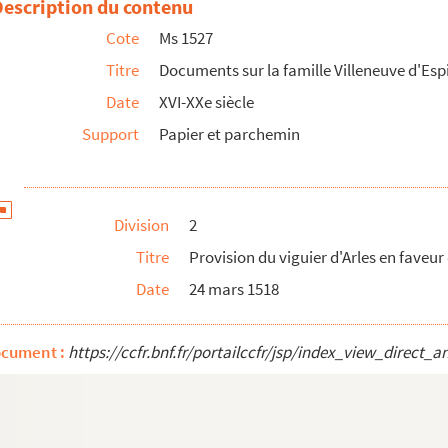
Description du contenu
Cote
Ms 1527
Titre
Documents sur la famille Villeneuve d'Es
quier
Date
XVI-XXe siècle
Support
Papier et parchemin
Division
2
Titre
Provision du viguier d'Arles en faveur
Date
24 mars 1518
ocument :
https://ccfr.bnf.fr/portailccfr/jsp/index_view_dire