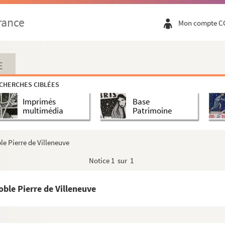
rance
Mon compte C
E
CHERCHES CIBLÉES
Imprimés
Base
sse
multimédia
Patrimoine
Grasse. Maison de Grasse des princes d'Antibes
an
ble Pierre de Villeneuve
Notice
1 sur 1
)
oble Pierre de Villeneuve