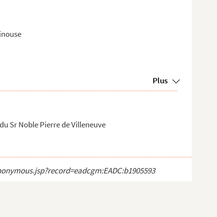
pinouse
Plus
 du Sr Noble Pierre de Villeneuve
ct_anonymous.jsp?record=eadcgm:EADC:b1905593