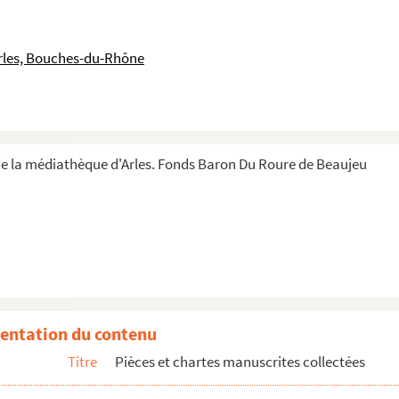
rles, Bouches-du-Rhône
de la médiathèque d'Arles. Fonds Baron Du Roure de Beaujeu
du testament de noble Marc de Villelles, du lieu de...
entation du contenu
Titre
Pièces et chartes manuscrites collectées
, rédacteur en chef du Figaro par le Cte Honoré d...
ierre de Villeneuve