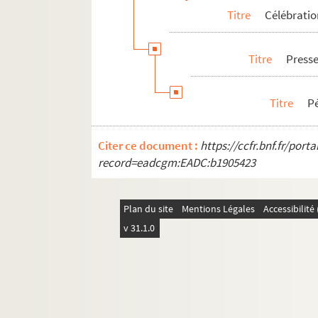
Titre
Célébrati
Titre
Press
Titre
P
Citer ce document :
https://ccfr.bnf.fr/por
record=eadcgm:EADC:b1905423
Plan du site
Mentions Légales
Accessibilit
v 31.1.0