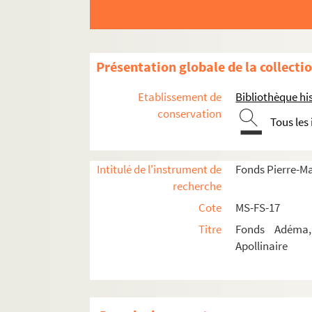
Présentation globale de la collecti
Etablissement de
Bibliothèque his
Guillaume Apollinaire
conservation
Tous les
Œuvres
Correspondance
Intitulé de l'instrument de
Fonds Pierre-M
Biographie
recherche
Portraits
Cote
MS-FS-17
Etudes
Titre
Fonds Adéma, 
Documents en vente
Apollinaire
Célébration et rayonnement
4-MS-FS-17-1363. Amis de Guillaume Apo
Société des Amis de Guillaume Apolli