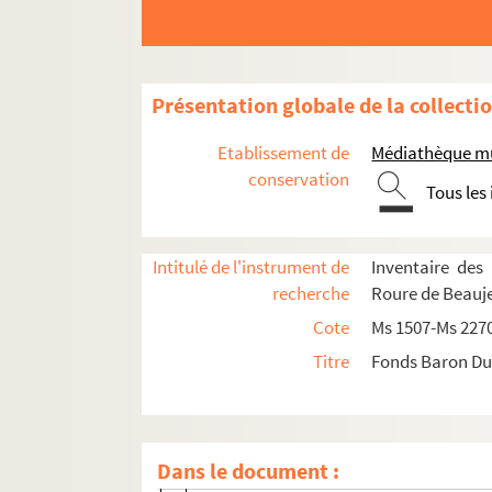
Pièces et chartes manuscrites collectées
Ms 1507. Marquis de Grasse. Histoire de la 
Ms 1508. Foulques de Grasse. Généalogie de 
Présentation globale de la collecti
Ms 1509. Documents sur la famille Ville
Etablissement de
Médiathèque mu
Ms 1510. Documents sur la famille Varadier
conservation
Tous les
1-2. Ecrit de Louis de Varadier, escuyer de
3-6. Parcelle et dénombrement des biens
Intitulé de l'instrument de
Inventaire des
7-12. Escript pour M. Pierre de Varadier,
recherche
Roure de Beauj
13-26. Escript pour M. Pierre de Varadier
Cote
Ms 1507-Ms 227
27-38. Comptes
Titre
Fonds Baron Du
38-42. Pour Stéphane et Jérôme de Vara
43-46. Pour Estienne et (?) de Varadier S
47-50. Comptes (?)
Dans le document :
51-52. Requeste pour M. Pierre de Varadie