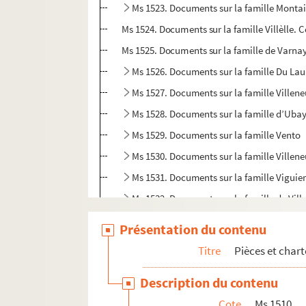
Ms 1523. Documents sur la famille Monta
Ms 1524. Documents sur la famille Villèlle. 
Ms 1525. Documents sur la famille de Varna
Ms 1526. Documents sur la famille Du La
Ms 1527. Documents sur la famille Villen
Ms 1528. Documents sur la famille d’Uba
Ms 1529. Documents sur la famille Vento
Ms 1530. Documents sur la famille Villen
Ms 1531. Documents sur la famille Viguie
Ms 1532. Documents sur la famille de Vill
Ms 1533. Documents sur la famille Villard
Présentation du contenu
Ms 1534. Documents sur la famille Vernon
Titre
Pièces et char
Ms 1535. Documents sur la famille Vidalo
Description du contenu
Ms 1536. Documents sur la famille Viarro
Cote
Ms 1510
Ms 1537. Documents sur la famille Pertou