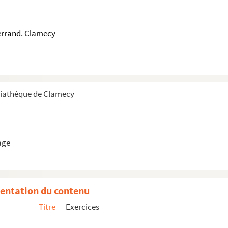
errand. Clamecy
diathèque de Clamecy
age
entation du contenu
Titre
Exercices
des bois des ruisseaux de la Haute-Yonne