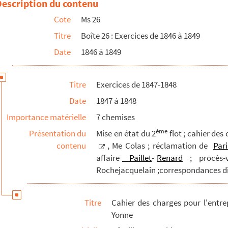
Description du contenu
a Haute-Yonne pour mauvais empilage
Cote
Ms 26
ur les courues de l'étang du Goulot
Titre
Boîte 26 : Exercices de 1846 à 1849
La Rochejacquelein
Date
1846 à 1849
Titre
Exercices de 1847-1848
Date
1847 à 1848
Importance matérielle
7 chemises
ème
Présentation du
Mise en état du 2
flot ; cahier des
contenu
, Me Colas ; réclamation de
Pari
affaire
Paillet
-
Renard
; procès-
Rochejacquelain ;correspondances di
Titre
Cahier des charges pour l'entre
Yonne