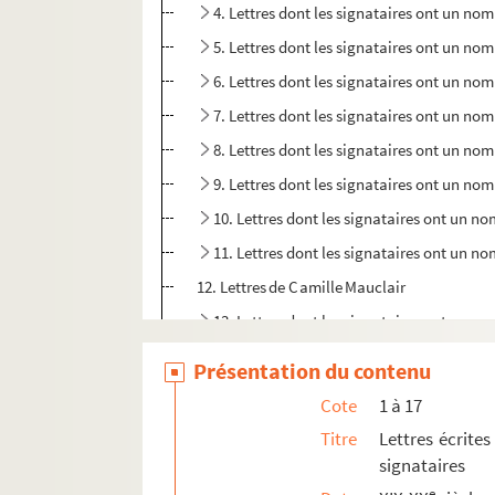
4. Lettres dont les signataires ont un n
5. Lettres dont les signataires ont un n
6. Lettres dont les signataires ont un n
7. Lettres dont les signataires ont un n
8. Lettres dont les signataires ont un no
9. Lettres dont les signataires ont un nom
10. Lettres dont les signataires ont un n
11. Lettres dont les signataires ont un
12. Lettres de Camille Mauclair
13. Lettres dont les signataires ont un
14. Lettres dont les signataires ont un 
Présentation du contenu
15. Lettres dont les signataires ont un n
Cote
1 à 17
16. Lettres dont les destinataires ont u
Titre
Lettres écrites
17. Lettres dont les signataires ont un 
signataires
e