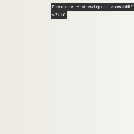
25. Paul Adam par Camille Mauclair
Plan du site
Mentions Légales
Accessibilit
v 31.1.0
26. L'oeuvre et l'exemple de Paul Adam par Cam
27.
Pour une anthologie
: projet par E. Jaloux 
28. Exposition de Saint-Louis : rapport au minis
29.
Lion d'Arras
30.
Culte d'Icare
31.
Lettres de l'Empereur
32-33.
La Terre qui tonne
34. Guerre 1914-1918. Notes pour "Reims dévast
35.
Vers Dieu
36. Une force de la Méditerranée
37. Articles , conférences, discours , préfaces
38.
Geste des Héricourt
;
La Rose
,
l'Enfant d'Aust
39. Autobiographie. Politique. Sociologie