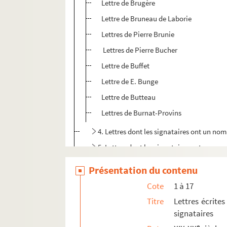
Lettre de Brugère
Lettre de Bruneau de Laborie
Lettres de Pierre Brunie
Lettres de Pierre Bucher
Lettre de Buffet
Lettre de E. Bunge
Lettre de Butteau
Lettres de Burnat-Provins
4. Lettres dont les signataires ont un n
5. Lettres dont les signataires ont un n
6. Lettres dont les signataires ont un n
Présentation du contenu
7. Lettres dont les signataires ont un n
Cote
1 à 17
8. Lettres dont les signataires ont un no
Titre
Lettres écrites
9. Lettres dont les signataires ont un nom
signataires
10. Lettres dont les signataires ont un n
e