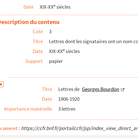
e
Date
XIX-XX
siècles
Description du contenu
Cote
3
Titre
Lettres dont les signataires ont un nom
e
Date
XIX-XX
siècles
Support
papier
Titre
Lettres de
Georges Bourdon
Date
1906-1920
Importance matérielle
3 lettres
ocument :
https://ccfr.bnf.fr/portailccfr/jsp/index_view_dire