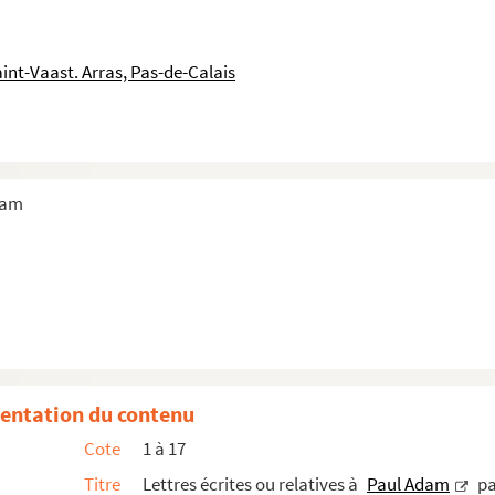
int-Vaast. Arras, Pas-de-Calais
dam
entation du contenu
Cote
1 à 17
Titre
Lettres écrites ou relatives à
Paul Adam
pa