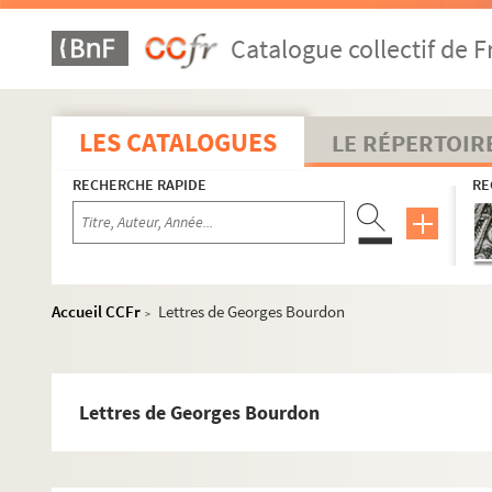
Lettres de Blocq (L.J)
Catalogue collectif de F
Lettres de Léon Blum
Lettres de Florence Blumenthal
Lettre de Blunt
LES CATALOGUES
LE RÉPERTOIR
Lettre de L. de Bocca
RECHERCHE RAPIDE
RE
Lettre de Boehmé
Carte de visite de Jules Bois
Lettres de Jean Boisse de Black
Lettres de J-Paul Boncour
Accueil CCFr
Lettres de Georges Bourdon
>
Lettres de P. Bonetti
Lettres de Maurice Boniface
Lettres de Bonin
Lettres de Georges Bourdon
Lettre de Bonnamour
Lettre de Bonnard