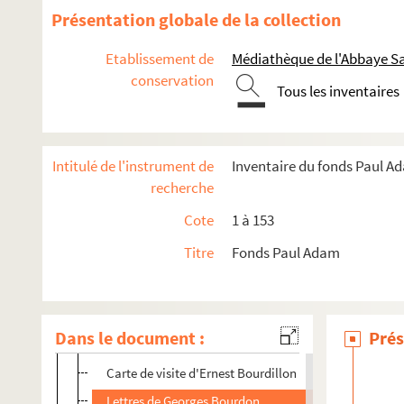
Lettres de Jean de Bonnefon
Présentation globale de la collection
Lettres de Gaston Bonnier
Etablissement de
Médiathèque de l'Abbaye Sa
Lettres d'Henri Bordeaux
conservation
Tous les inventaires
Lettres d'Emile Borel
Lettre de Pierre de Bouchaud
Lettres de Bouchardon
Intitulé de l'instrument de
Inventaire du fonds Paul A
Lettres de Bouchayer
recherche
Lettre de J-F Bouchor
Cote
1 à 153
Lettres de Bouhélier
Titre
Fonds Paul Adam
Lettres de Marcel Boulenger
Lettre d'H. de Boulogne
Lettre de Paul de Boulongne
Dans le document :
Prés
Lettre de Jean Bourdeau
Carte de visite d'Ernest Bourdillon
Lettres de Georges Bourdon