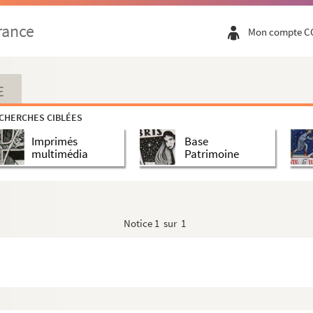
rance
Mon compte C
E
CHERCHES CIBLÉES
Imprimés
Base
multimédia
Patrimoine
Notice
1 sur 1