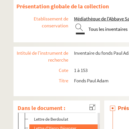
Lettre de Beckelot ?
Présentation globale de la collection
Lettre de Joseph Bédier
Etablissement de
Médiathèque de l'Abbaye Sa
Lettre du colonel Georges Becker
conservation
Tous les inventaires
Lettre de Bellan
Lettre de J. Bellocq
Lettre de Maurice Belperrin
Intitulé de l'instrument de
Inventaire du fonds Paul A
Lettre de Belval-Delahay
recherche
Lettre de Alfredo de Bengoechea
Cote
1 à 153
Lettre de Charles Benoist
Titre
Fonds Paul Adam
Lettres de Pierre Benoît
Lettres de Victor Bérard
Lettres de Léon Bérard
Dans le document :
Prés
Lettre de Berardi
Lettre de Berdoulat
Lettre d'Henry Bérenger