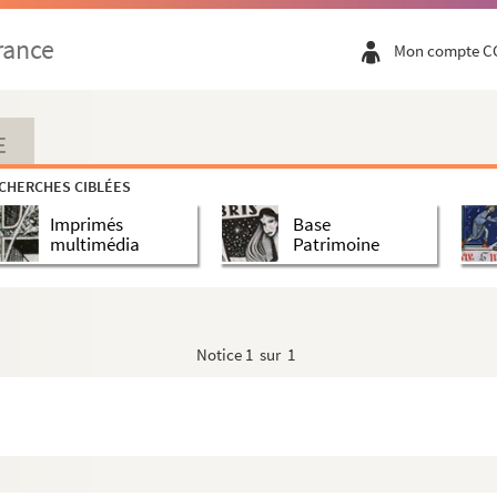
rance
Mon compte C
E
CHERCHES CIBLÉES
Imprimés
Base
multimédia
Patrimoine
Notice
1 sur 1