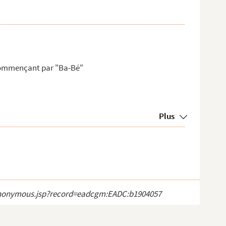
 commençant par "Ba-Bé"
Plus
ct_anonymous.jsp?record=eadcgm:EADC:b1904057