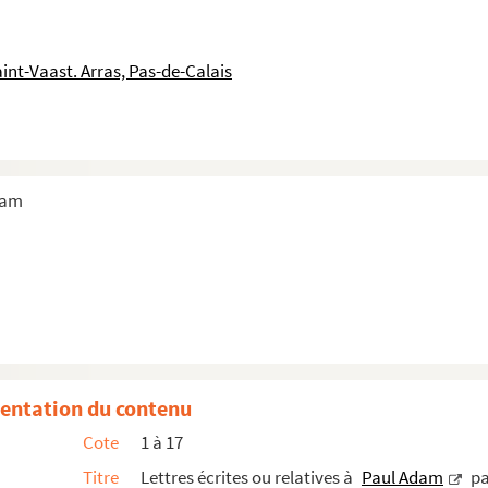
int-Vaast. Arras, Pas-de-Calais
dam
entation du contenu
Cote
1 à 17
Titre
Lettres écrites ou relatives à
Paul Adam
pa