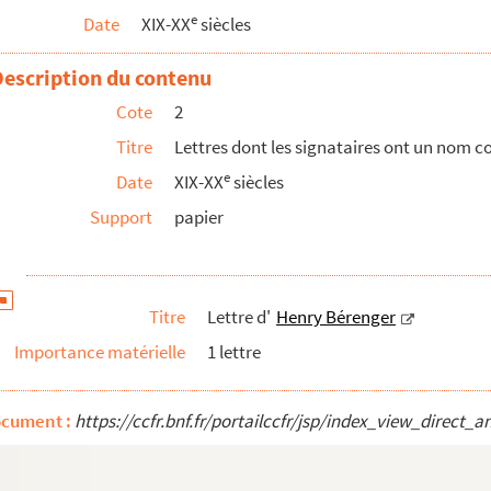
e
Date
XIX-XX
siècles
Description du contenu
Cote
2
Titre
Lettres dont les signataires ont un nom
e
Date
XIX-XX
siècles
Support
papier
Titre
Lettre d'
Henry Bérenger
Importance matérielle
1 lettre
ocument :
https://ccfr.bnf.fr/portailccfr/jsp/index_view_dire