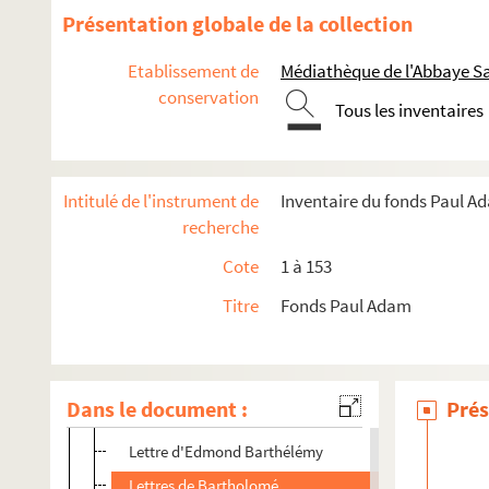
Lettre de Bapst
Présentation globale de la collection
Lettres de Barbagelata (Uruguay)
Etablissement de
Médiathèque de l'Abbaye Sa
Lettres d'Eugenio Barbarich
conservation
Tous les inventaires
Carte de visite annotée du docteur Barbavara de de 
Lettres de Georges Barbier
Lettres de H. Barbusse
Intitulé de l'instrument de
Inventaire du fonds Paul A
Lettres de Bardoux
recherche
Lettre de Corpus Barga
Cote
1 à 153
Lettre de Henry-Emile Barrault
Titre
Fonds Paul Adam
Lettre de Serge Barraux
Lettre de Maurice Barrès
Lettres de Marcel Barrière
Dans le document :
Prés
Lettre de Barris
Lettre d'Edmond Barthélémy
Lettres de Bartholomé