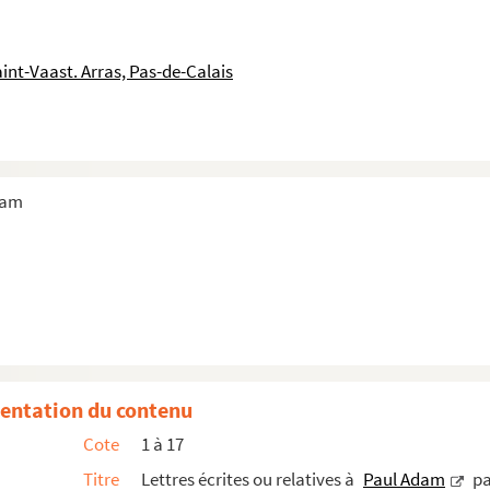
int-Vaast. Arras, Pas-de-Calais
Gravellona
dam
entation du contenu
Cote
1 à 17
Titre
Lettres écrites ou relatives à
Paul Adam
pa