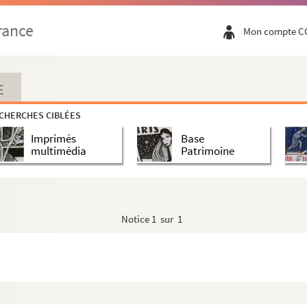
rance
habétique de signataires
Mon compte C
 par "A"
ar "Ba-Bé"
E
CHERCHES CIBLÉES
Imprimés
Base
multimédia
Patrimoine
Notice
1 sur 1