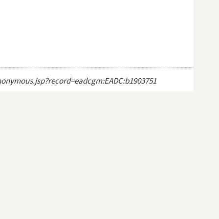
ct_anonymous.jsp?record=eadcgm:EADC:b1903751