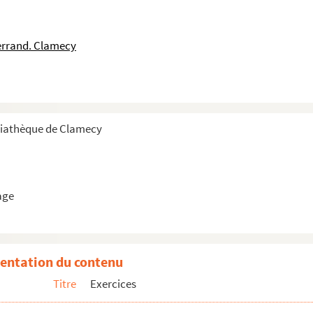
errand. Clamecy
diathèque de Clamecy
age
entation du contenu
Titre
Exercices