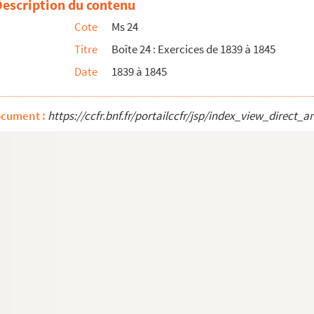
Description du contenu
Cote
Ms 24
Titre
Boîte 24 : Exercices de 1839 à 1845
Date
1839 à 1845
ocument :
https://ccfr.bnf.fr/portailccfr/jsp/index_view_dire