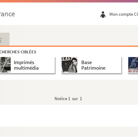
rance
Mon compte C
E
CHERCHES CIBLÉES
Imprimés
Base
multimédia
Patrimoine
Notice
1 sur 1