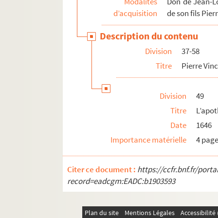
Modalités
Don de Jean-Lo
d’acquisition
de son fils Pie
79. Requête de Philippe Serinet chanoine de 
80. Reconnaissance d’une partie de maison p
Description du contenu
81. Reconnaissance d’une partie de maison p
Division
37-58
82. Rapport du géomètre Jean Imbert pour la
Titre
Pierre Vin
83. Reconnaissance d’une partie de maison 
84. Rôle des biens de la maison de Barthélé
Division
49
85. Sentence pour les marguilliers de l’ég
Titre
L’apot
86. Inventaire pour Barthélémy Baudoin
Date
1646
Ms 3041/2. Actes juridiques
Importance matérielle
4 pag
Ms 3042. Les Saintes-Maries-de-la-Mer
Ms 3054. Documents divers
Citer ce document :
https://ccfr.bnf.fr/por
record=eadcgm:EADC:b1903593
Ms 3055. Adjudication pour les hoirs de M. Jean
Ms 3056. Manuscrit in-8 daté de 1831 de 174 page
Ms 3068. Cantico à Sant Blas, poème du chanoir
Plan du site
Mentions Légales
Accessibilit