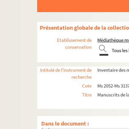
34. Comptes pour les marguilliers de l’église
35. Réparations de vitres de l’église St.Mart
36. Quittance pour l’élection des marguillie
Présentation globale de la collecti
37-58. Pierre Vincens dit Lebre
Etablissement de
Médiathèque mu
37. Acte
conservation
Tous les
38. Rapport fait pour la taxation pour 
39. Comptes de Vincens Lebre, frais d’ap
Intitulé de l'instrument de
Inventaire des 
40. Comptes de Vincens Lebre, frais d’ap
recherche
41. Quittance
Cote
Ms 2052-Ms 313
42. Testament de Pierre Vincens dit Lebr
Titre
Manuscrits de l
43. Comptes pour les héritiers de Pierre
44. Actes pour les marguilliers de Notr
45. Requête de l’apothicaire contre Pier
Dans le document :
46. Requête de l’apothicaire contre Pier