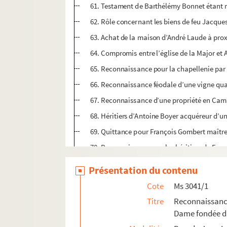
61. Testament de Barthélémy Bonnet étant
62. Rôle concernant les biens de feu Jacques 
63. Achat de la maison d’André Laude à pro
64. Compromis entre l’église de la Major et 
65. Reconnaissance pour la chapellenie par
66. Reconnaissance féodale d’une vigne quar
67. Reconnaissance d’une propriété en Camar
68. Héritiers d’Antoine Boyer acquéreur d’u
69. Quittance pour François Gombert maît
70. Reconnaissance par les héritiers de Fra
71. Vente par Pierre Peyras à Marie Berjonv
Présentation du contenu
72. Reconnaissance d’une vigne par Suffren
Cote
Ms 3041/1
73. Extrait des regristres du Parlement pour
Titre
Reconnaissance
74-76. Testament et actes concernant Nicol
Dame fondée da
77. Religieuses du monastère Saint-Césaire