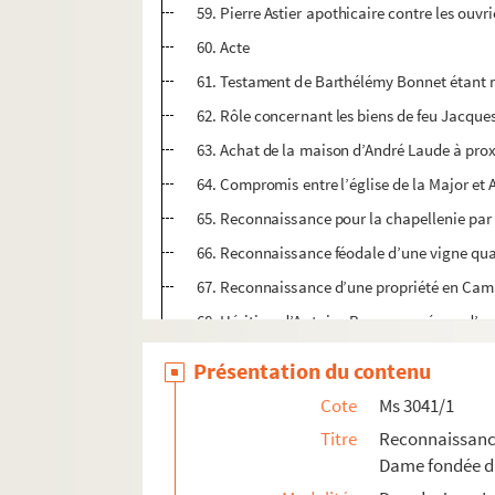
59. Pierre Astier apothicaire contre les ouv
60. Acte
61. Testament de Barthélémy Bonnet étant
62. Rôle concernant les biens de feu Jacques 
63. Achat de la maison d’André Laude à pro
64. Compromis entre l’église de la Major et 
65. Reconnaissance pour la chapellenie par
66. Reconnaissance féodale d’une vigne quar
67. Reconnaissance d’une propriété en Camar
68. Héritiers d’Antoine Boyer acquéreur d’u
69. Quittance pour François Gombert maît
Présentation du contenu
70. Reconnaissance par les héritiers de Fra
Cote
Ms 3041/1
71. Vente par Pierre Peyras à Marie Berjonv
Titre
Reconnaissance
72. Reconnaissance d’une vigne par Suffren
Dame fondée da
73. Extrait des regristres du Parlement pour