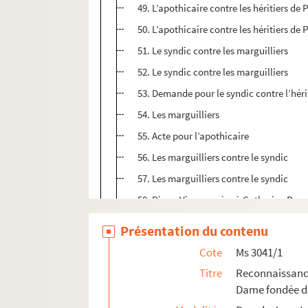
49. L’apothicaire contre les héritiers de 
50. L’apothicaire contre les héritiers de 
51. Le syndic contre les marguilliers
52. Le syndic contre les marguilliers
53. Demande pour le syndic contre l’hér
54. Les marguilliers
55. Acte pour l’apothicaire
56. Les marguilliers contre le syndic
57. Les marguilliers contre le syndic
58. Pierre Vincens père à Catherine Ray
59. Pierre Astier apothicaire contre les ouv
Présentation du contenu
60. Acte
Cote
Ms 3041/1
61. Testament de Barthélémy Bonnet étant
Titre
Reconnaissance
Dame fondée da
62. Rôle concernant les biens de feu Jacques 