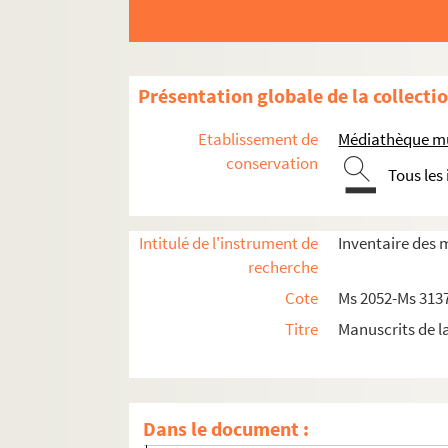
17. Achat de pension entre Trophime Bourgui
18. Pension payée à Gabrielle Graimande, 
19. Confrérie Saint-Claude
Présentation globale de la collecti
20. Rapport pour les prieurs de la confrérie
21. Délibéré pour Trophime Bourguignon, Cha
Etablissement de
Médiathèque mu
22. Quittance
conservation
Tous les
23. Trophime Bourguignon, Charles Cheynet 
24-28. Trophime Bourguignon, Charles Cheyn
Intitulé de l'instrument de
Inventaire des 
29. Marguilliers et ouvriers de Notre-Dame 
recherche
30. Inventaire de production pour les pères 
Cote
Ms 2052-Ms 313
31. Acte entre les marguilliers et Jean Dona
Titre
Manuscrits de l
32. Inventaire de production pour les margu
33. Testament de Pierre Ferrier en faveur 
34. Comptes pour les marguilliers de l’église
Dans le document :
35. Réparations de vitres de l’église St.Mart