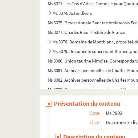
Ms 3071. Les Cris d'Arles : Fantaisie pour Quatu
Ms 3074. Actes divers
Ms 3075. Processionale Sanctae Arelatensis Eccle
Ms 3077. Charles Rieu. Histoire de France
Ms 3078. Domaine de Montblanc, propriété de
Ms 3079. Documents concernant Barbentane
Ms 3080. Union taurine Nimoîse. Correspondan
Ms 3081. Archives personnelles de Charles Mourr
Ms 3082. Archives personnelles de Charles Mour
Ms 3083. Correspondance entre Laurent Bonnema
Ms 3124. Dépôts du Musée Réattu.
Présentation du contenu
Ms 3129. Registre de billets de nolis. Port d'Arle
Cote
Ms 2902
Ms 3130. Plans des ateliers de chemin de fer P. L.
Titre
Documents div
Ms 3131. Ateliers du chemin de fer P.L.M d’Arles
Description du contenu
Ms 3132. Ateliers du chemin de fer P.L.M d’Arles