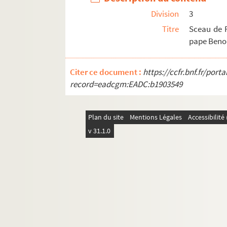
Division
3
Ms 3133. Ateliers du chemin de fer P.L.M d’Arles
Titre
Sceau de R
Ms 3134. Ateliers du chemin de fer P.L.M d’Arles
pape Benoit
Ms 3135. Ateliers du chemin de fer P.L.M.
Ms 3136. Ordonnanciers de la pharmacie Maurel 
Citer ce document :
https://ccfr.bnf.fr/por
Ms 3137. Cours d’arithmétique fait par Nicolas P
record=eadcgm:EADC:b1903549
Ms 3138. Correspondance manuscrite de Jean-
Ms 3139. Textes de Jean-Marie Magnan adressés
Plan du site
Mentions Légales
Accessibilit
Ms 3142. Livre de la chapelle Notre-Dame de Mou
v 31.1.0
Ms 3143. Registre des dépenses et recettes : proc
Ms 3144. Recettes de la chapelle Notre-Dame d
Ms 3145. Livre des recettes et dépenses de l’égl
Ms 3146. Documents concernant l’église Sainte-
Ms 3147. Cahier des recettes et dépenses de la c
Ms 3148. Règlements et instruction pour le pla