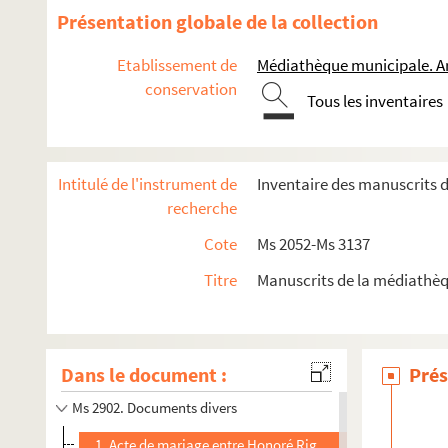
Ms 2564. Pro egregio et nobili viro Anthonio de Pontevé domin
Présentation globale de la collection
Ms 2705. Le Petit Office de la Vierge. Antiphonaire manuscrit
Etablissement de
Médiathèque municipale. A
Ms 2707. Lettre de Fassin aîné relative au projet du canal d’A
conservation
Ms 2826. Catalogue occitan par Edmond Lefèvre commencé e
Tous les inventaires
Ms 2827. Livre dédié à madame la marquise de Sufren de Sain
Ms 2828. Jean-Pierré vengu dé brest ou cé qué espéravian pas 
Intitulé de l'instrument de
Inventaire des manuscrits 
Ms 2829. Carnet de notes diverses, 1530-1759
recherche
Ms 2831. Eglise d’Arles. Recueil factice
Cote
Ms 2052-Ms 3137
Ms 2832. Livre des reconnaissances de la paroisse Saint-Julie
Titre
Manuscrits de la médiathèq
Ms 2842. Extrait d’acte passé entre les syndics du Corps de 
Ms 2897. Procédure entre Jean Antoine Marchand tanneur de 
Ms 2899. Divers documents
Dans le document :
Prés
Ms 2900. Divers documents
Ms 2902. Documents divers
1. Acte de mariage entre Honoré Rigaud et Jeanne Rayn