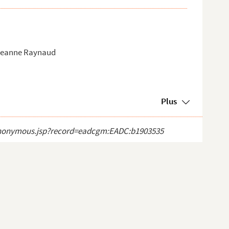
 Jeanne Raynaud
Plus
ct_anonymous.jsp?record=eadcgm:EADC:b1903535