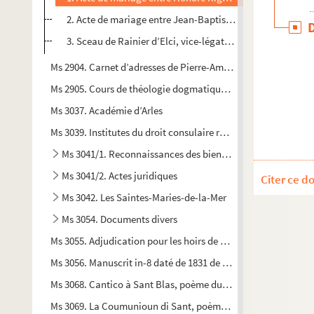
2. Acte de mariage entre Jean-Baptiste Mathieu Sébastie
3. Sceau de Rainier d’Elci, vice-légat à Avignon (1719-17
Ms 2904. Carnet d’adresses de Pierre-Amédée Pichot
Ms 2905. Cours de théologie dogmatique signée Robert de Lo
Ms 3037. Académie d’Arles
Ms 3039. Institutes du droit consulaire recueillies par Jean An
Ms 3041/1. Reconnaissances des biens fonciers en faveur d
Ms 3041/2. Actes juridiques
Citer ce d
Ms 3042. Les Saintes-Maries-de-la-Mer
Ms 3054. Documents divers
Ms 3055. Adjudication pour les hoirs de M. Jean-Baptiste Char
Ms 3056. Manuscrit in-8 daté de 1831 de 174 pages. Copie d’ép
Ms 3068. Cantico à Sant Blas, poème du chanoir Ferrier, mus
Ms 3069. La Coumunioun di Sant, poème de Frédéric Mistral,