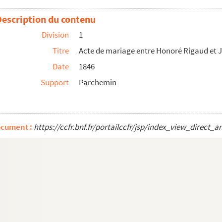
n Sias et Rosalie Bonnevay
Description du contenu
31),sceau du pape Benoit XIII
Division
1
Titre
Acte de mariage entre Honoré Rigaud et
ngevialle
Date
1846
Support
Parchemin
toine Blandine juge de la jurisdiction consula...
e la chapellenie Notre-Dame fondée dans l’église Notre...
ocument :
https://ccfr.bnf.fr/portailccfr/jsp/index_view_dire
les Simon d’une maison section D, île 35 rue Por...
oque de 15 lettres écrites par Henri-Louis-Miche...
ique de Joseph Dagand. Partition manuscrite
 adaptation musicale de Joseph Dagand pour orchestr...