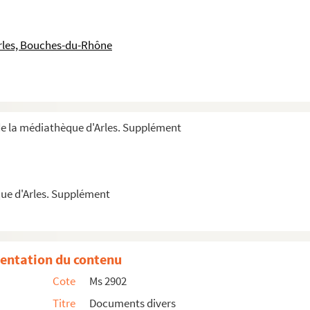
o loci de Cabanis cive et habitatore de Arelate ...
rles, Bouches-du-Rhône
rles à Bouc, datée de mars 1827, en réponse à u...
n 1933
t Cannat contenant les vêpres des dimanches et des...
: intermède provençal par le sieur B. Bonneville...
de la médiathèque d'Arles. Supplément
n et Saint-Antoine d’Arles
ue d'Arles. Supplément
Boymaux forains pour Antoine Laugier
Beaucaire et Marie Laydon épouse d’Antoine Privat a...
entation du contenu
Cote
Ms 2902
Titre
Documents divers
aud